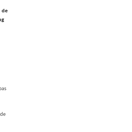
6 de
ng
 pas
 de