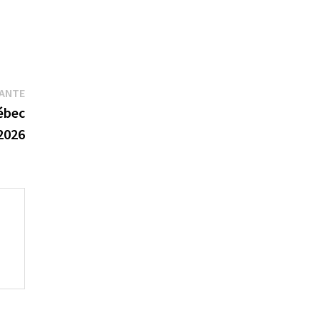
Publication
VANTE
suivante :
uébec
2026