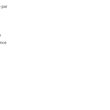
é par
e
ence