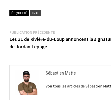
ÉTIQUETTÉ
LNAH
Navigation
Publication
PUBLICATION PRÉCÉDENTE
précédente :
Les 3L de Rivière-du-Loup annoncent la signatu
de
de Jordan Lepage
l’article
Sébastien Matte
Voir tous les articles de Sébastien Ma