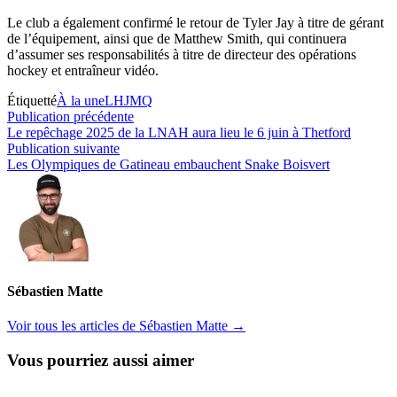
Le club a également confirmé le retour de Tyler Jay à titre de gérant
de l’équipement, ainsi que de Matthew Smith, qui continuera
d’assumer ses responsabilités à titre de directeur des opérations
hockey et entraîneur vidéo.
Étiquetté
À la une
LHJMQ
Navigation
Publication
Publication précédente
précédente :
Le repêchage 2025 de la LNAH aura lieu le 6 juin à Thetford
de
Publication
Publication suivante
l’article
suivante :
Les Olympiques de Gatineau embauchent Snake Boisvert
Sébastien Matte
Voir tous les articles de Sébastien Matte →
Vous pourriez aussi aimer