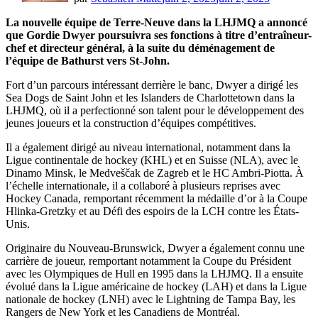
La nouvelle équipe de Terre-Neuve dans la LHJMQ a annoncé
que Gordie Dwyer poursuivra ses fonctions à titre d’entraîneur-
chef et directeur général, à la suite du déménagement de
l’équipe de Bathurst vers St-John.
Fort d’un parcours intéressant derrière le banc, Dwyer a dirigé les
Sea Dogs de Saint John et les Islanders de Charlottetown dans la
LHJMQ, où il a perfectionné son talent pour le développement des
jeunes joueurs et la construction d’équipes compétitives.
Il a également dirigé au niveau international, notamment dans la
Ligue continentale de hockey (KHL) et en Suisse (NLA), avec le
Dinamo Minsk, le Medveščak de Zagreb et le HC Ambri-Piotta. À
l’échelle internationale, il a collaboré à plusieurs reprises avec
Hockey Canada, remportant récemment la médaille d’or à la Coupe
Hlinka-Gretzky et au Défi des espoirs de la LCH contre les États-
Unis.
Originaire du Nouveau-Brunswick, Dwyer a également connu une
carrière de joueur, remportant notamment la Coupe du Président
avec les Olympiques de Hull en 1995 dans la LHJMQ. Il a ensuite
évolué dans la Ligue américaine de hockey (LAH) et dans la Ligue
nationale de hockey (LNH) avec le Lightning de Tampa Bay, les
Rangers de New York et les Canadiens de Montréal.