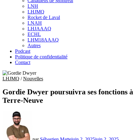
Canadiens de Montréal
sub
LNH
menu
LHJMQ
Rocket de Laval
LNAH
LHJAAAQ
ECHL
LHM18AAAQ
Autres
Podcast
Politique de confidentialité
Contact
LHJMQ
/
Nouvelles
Gordie Dwyer poursuivra ses fonctions à
Terre-Neuve
par
Sébastien Matte
juin 2, 2025
juin 2, 2025