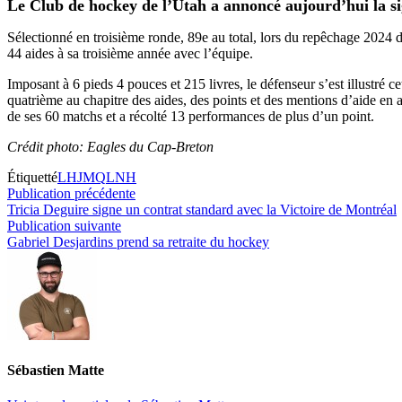
Le Club de hockey de l’Utah
a annoncé aujourd’hui la s
Sélectionné en troisième ronde, 89e au total, lors du repêchage 2024
44 aides à sa troisième année avec l’équipe.
Imposant à 6 pieds 4 pouces et 215 livres, le défenseur s’est illustré
quatrième au chapitre des aides, des points et des mentions d’aide en 
de ses 60 matchs et a récolté 13 performances de plus d’un point.
Crédit photo: Eagles du Cap-Breton
Étiquetté
LHJMQ
LNH
Navigation
Publication
Publication précédente
précédente :
Tricia Deguire signe un contrat standard avec la Victoire de Montréal
de
Publication
Publication suivante
l’article
suivante :
Gabriel Desjardins prend sa retraite du hockey
Sébastien Matte