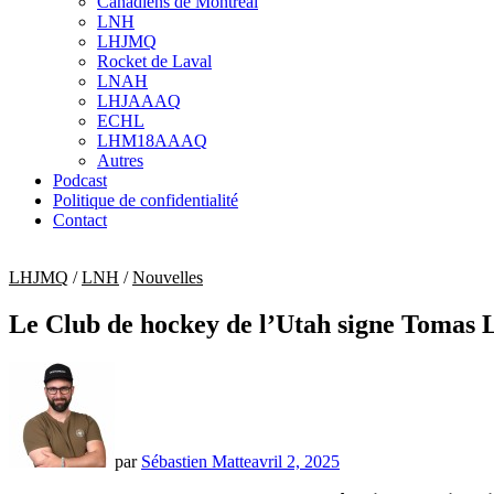
Canadiens de Montréal
sub
LNH
menu
LHJMQ
Rocket de Laval
LNAH
LHJAAAQ
ECHL
LHM18AAAQ
Autres
Podcast
Politique de confidentialité
Contact
LHJMQ
/
LNH
/
Nouvelles
Le Club de hockey de l’Utah signe Tomas 
par
Sébastien Matte
avril 2, 2025