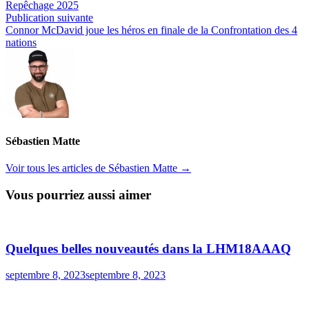
de
Repêchage 2025
l’article
Publication
Publication suivante
suivante :
Connor McDavid joue les héros en finale de la Confrontation des 4
nations
Sébastien Matte
Voir tous les articles de Sébastien Matte →
Vous pourriez aussi aimer
Quelques belles nouveautés dans la LHM18AAAQ
septembre 8, 2023
septembre 8, 2023