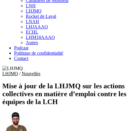
Canadiens de Montréal
sub
LNH
menu
LHJMQ
Rocket de Laval
LNAH
LHJAAAQ
ECHL
LHM18AAAQ
Autres
Podcast
Politique de confidentialité
Contact
LHJMQ
/
Nouvelles
Mise à jour de la LHJMQ sur les actions
collectives en matière d’emploi contre les
équipes de la LCH