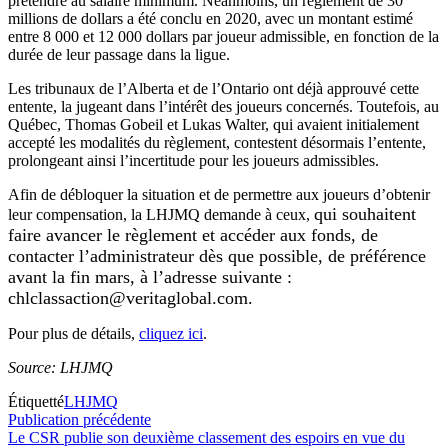
prétendre au salaire minimum. Néanmoins, un règlement de 30
millions de dollars a été conclu en 2020, avec un montant estimé
entre 8 000 et 12 000 dollars par joueur admissible, en fonction de la
durée de leur passage dans la ligue.
Les tribunaux de l’Alberta et de l’Ontario ont déjà approuvé cette
entente, la jugeant dans l’intérêt des joueurs concernés. Toutefois, au
Québec, Thomas Gobeil et Lukas Walter, qui avaient initialement
accepté les modalités du règlement, contestent désormais l’entente,
prolongeant ainsi l’incertitude pour les joueurs admissibles.
Afin de débloquer la situation et de permettre aux joueurs d’obtenir
qui souhaitent
leur compensation, la LHJMQ demande à ceux,
faire avancer le règlement et accéder aux fonds, de
contacter l’administrateur dès que possible, de préférence
avant la fin mars, à l’adresse suivante :
chlclassaction@veritaglobal.com.
Pour plus de détails,
cliquez ici
.
Source: LHJMQ
Étiquetté
LHJMQ
Navigation
Publication
Publication précédente
précédente :
Le CSR publie son deuxième classement des espoirs en vue du