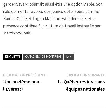
garder Savard pourrait aussi être une option viable. Son
rôle de mentor auprès des jeunes défenseurs comme
Kaiden Guhle et Logan Mailloux est indéniable, et sa
présence contribue à la culture de travail instaurée par
Martin St-Louis.
ÉTIQUETTÉ
CANADIENS DE MONTRÉAL
LNH
Navigation
Publication
P
PUBLICATION PRÉCÉDENTE
PUBLICATION SUIVANTE
précédente :
s
Une onzième pour
Le Québec restera sans
de
l’Everest!
équipes nationales
l’article