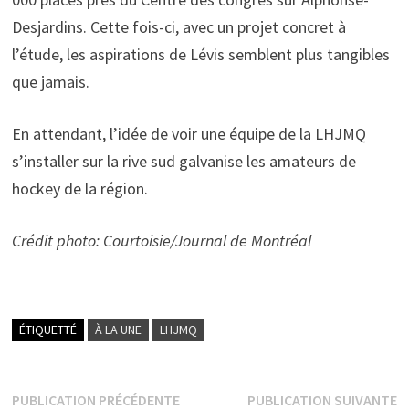
Desjardins. Cette fois-ci, avec un projet concret à
l’étude, les aspirations de Lévis semblent plus tangibles
que jamais.
En attendant, l’idée de voir une équipe de la LHJMQ
s’installer sur la rive sud galvanise les amateurs de
hockey de la région.
Crédit photo: Courtoisie/Journal de Montréal
ÉTIQUETTÉ
À LA UNE
LHJMQ
Navigation
Publication
P
PUBLICATION PRÉCÉDENTE
PUBLICATION SUIVANTE