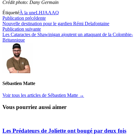
Crédit photo: Dany Germain
Étiquetté
À la une
LHJAAAQ
Navigation
Publication
Publication précédente
précédente :
Nouvelle destination pour le gardien Rémi Delafontaine
de
Publication
Publication suivante
l’article
suivante :
Les Cataractes de Shawinigan ajoutent un attaquant de la Colombie-
Britannique
Sébastien Matte
Voir tous les articles de Sébastien Matte →
Vous pourriez aussi aimer
Les Prédateurs de Joliette ont bougé par deux fois