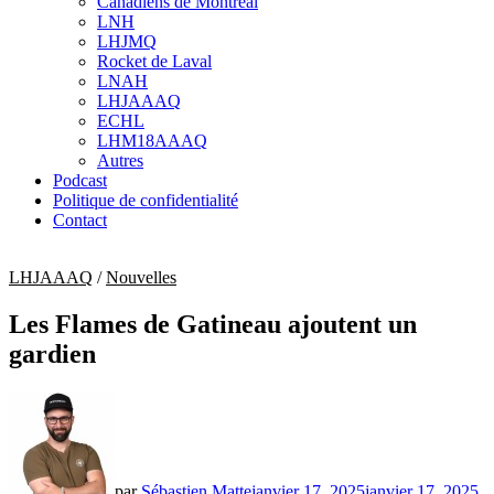
Canadiens de Montréal
sub
LNH
menu
LHJMQ
Rocket de Laval
LNAH
LHJAAAQ
ECHL
LHM18AAAQ
Autres
Podcast
Politique de confidentialité
Contact
LHJAAAQ
/
Nouvelles
Les Flames de Gatineau ajoutent un
gardien
par
Sébastien Matte
janvier 17, 2025
janvier 17, 2025