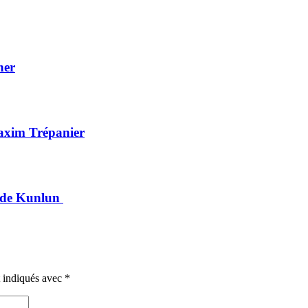
her
Maxim Trépanier
r de Kunlun
t indiqués avec
*