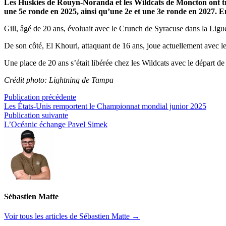
Les Huskies de Rouyn-Noranda et les Wildcats de Moncton ont t
une 5e ronde en 2025, ainsi qu’une 2e et une 3e ronde en 2027. En
Gill, âgé de 20 ans, évoluait avec le Crunch de Syracuse dans la Ligu
De son côté, El Khouri, attaquant de 16 ans, joue actuellement avec l
Une place de 20 ans s’était libérée chez les Wildcats avec le départ
Crédit photo: Lightning de Tampa
Navigation
Publication
Publication précédente
précédente :
Les États-Unis remportent le Championnat mondial junior 2025
de
Publication
Publication suivante
l’article
suivante :
L’Océanic échange Pavel Simek
Sébastien Matte
Voir tous les articles de Sébastien Matte →