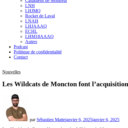
Canadiens de Montréal
sub
LNH
menu
LHJMQ
Rocket de Laval
LNAH
LHJAAAQ
ECHL
LHM18AAAQ
Autres
Podcast
Politique de confidentialité
Contact
Nouvelles
Les Wildcats de Moncton font l’acquisition
par
Sébastien Matte
janvier 6, 2025
janvier 6, 2025