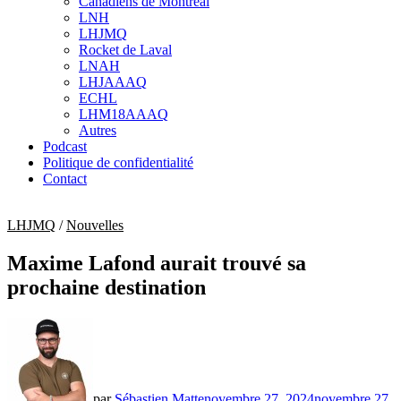
Canadiens de Montréal
sub
LNH
menu
LHJMQ
Rocket de Laval
LNAH
LHJAAAQ
ECHL
LHM18AAAQ
Autres
Podcast
Politique de confidentialité
Contact
LHJMQ
/
Nouvelles
Maxime Lafond aurait trouvé sa
prochaine destination
par
Sébastien Matte
novembre 27, 2024
novembre 27,