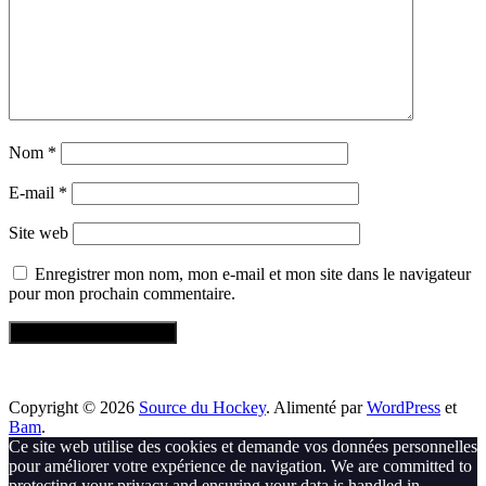
Nom
*
E-mail
*
Site web
Enregistrer mon nom, mon e-mail et mon site dans le navigateur
pour mon prochain commentaire.
Copyright © 2026
Source du Hockey
. Alimenté par
WordPress
et
Bam
.
Ce site web utilise des cookies et demande vos données personnelles
pour améliorer votre expérience de navigation. We are committed to
protecting your privacy and ensuring your data is handled in