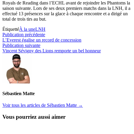
Royals de Reading dans l’ECHL avant de rejoindre les Phantoms la
saison suivante. Lors de ses deux premiers matchs dans la LNH, il a
effectué 13 présences sur la glace à chaque rencontre et a dirigé un
total de trois tirs au but.
Étiquetté
À la une
LNH
Navigation
Publication
Publication précédente
précédente :
L’Everest égalise un record de concession
de
Publication
Publication suivante
l’article
suivante :
Vincent Sévigny des Lions remporte un bel honneur
Sébastien Matte
Voir tous les articles de Sébastien Matte →
Vous pourriez aussi aimer