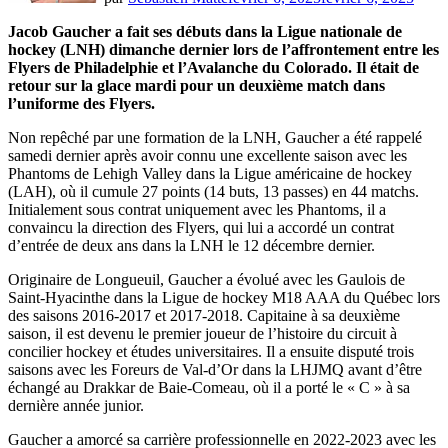
Jacob Gaucher a fait ses débuts dans la Ligue nationale de
hockey (LNH) dimanche dernier lors de l’affrontement entre les
Flyers de Philadelphie et l’Avalanche du Colorado. Il était de
retour sur la glace mardi pour un deuxième match dans
l’uniforme des Flyers.
Non repêché par une formation de la LNH, Gaucher a été rappelé
samedi dernier après avoir connu une excellente saison avec les
Phantoms de Lehigh Valley dans la Ligue américaine de hockey
(LAH), où il cumule 27 points (14 buts, 13 passes) en 44 matchs.
Initialement sous contrat uniquement avec les Phantoms, il a
convaincu la direction des Flyers, qui lui a accordé un contrat
d’entrée de deux ans dans la LNH le 12 décembre dernier.
Originaire de Longueuil, Gaucher a évolué avec les Gaulois de
Saint-Hyacinthe dans la Ligue de hockey M18 AAA du Québec lors
des saisons 2016-2017 et 2017-2018. Capitaine à sa deuxième
saison, il est devenu le premier joueur de l’histoire du circuit à
concilier hockey et études universitaires. Il a ensuite disputé trois
saisons avec les Foreurs de Val-d’Or dans la LHJMQ avant d’être
échangé au Drakkar de Baie-Comeau, où il a porté le « C » à sa
dernière année junior.
Gaucher a amorcé sa carrière professionnelle en 2022-2023 avec les