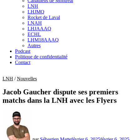
Canadiens de Montréal
sub
LNH
menu
LHJMQ
Rocket de Laval
LNAH
LHJAAAQ
ECHL
LHM18AAAQ
Autres
Podcast
Politique de confidentialité
Contact
LNH
/
Nouvelles
Jacob Gaucher dispute ses premiers
matchs dans la LNH avec les Flyers
par
Sébastien Matte
février 6, 2025
février 6, 2025