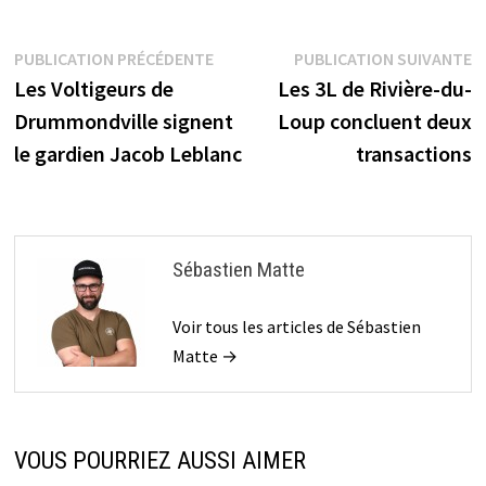
Navigation
Publication
P
PUBLICATION PRÉCÉDENTE
PUBLICATION SUIVANTE
précédente :
s
Les Voltigeurs de
Les 3L de Rivière-du-
de
Drummondville signent
Loup concluent deux
l’article
le gardien Jacob Leblanc
transactions
Sébastien Matte
Voir tous les articles de Sébastien
Matte →
VOUS POURRIEZ AUSSI AIMER