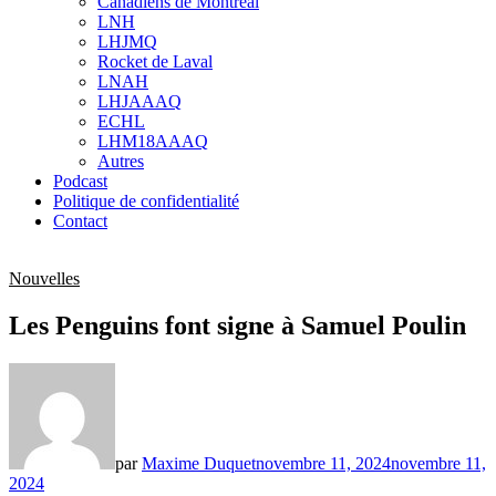
Canadiens de Montréal
sub
LNH
menu
LHJMQ
Rocket de Laval
LNAH
LHJAAAQ
ECHL
LHM18AAAQ
Autres
Podcast
Politique de confidentialité
Contact
Nouvelles
Les Penguins font signe à Samuel Poulin
par
Maxime Duquet
novembre 11, 2024
novembre 11,
2024