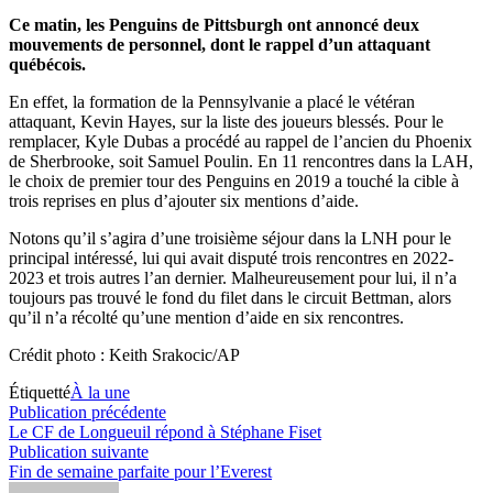
Ce matin, les Penguins de Pittsburgh ont annoncé deux
mouvements de personnel, dont le rappel d’un attaquant
québécois.
En effet, la formation de la Pennsylvanie a placé le vétéran
attaquant, Kevin Hayes, sur la liste des joueurs blessés. Pour le
remplacer, Kyle Dubas a procédé au rappel de l’ancien du Phoenix
de Sherbrooke, soit Samuel Poulin. En 11 rencontres dans la LAH,
le choix de premier tour des Penguins en 2019 a touché la cible à
trois reprises en plus d’ajouter six mentions d’aide.
Notons qu’il s’agira d’une troisième séjour dans la LNH pour le
principal intéressé, lui qui avait disputé trois rencontres en 2022-
2023 et trois autres l’an dernier. Malheureusement pour lui, il n’a
toujours pas trouvé le fond du filet dans le circuit Bettman, alors
qu’il n’a récolté qu’une mention d’aide en six rencontres.
Crédit photo : Keith Srakocic/AP
Étiquetté
À la une
Navigation
Publication
Publication précédente
précédente :
Le CF de Longueuil répond à Stéphane Fiset
de
Publication
Publication suivante
l’article
suivante :
Fin de semaine parfaite pour l’Everest