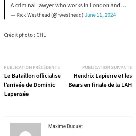
A criminal lawyer who works in London and…
— Rick Westhead (@rwesthead)
June 11, 2024
Crédit photo : CHL
Navigation
Publication
P
PUBLICATION PRÉCÉDENTE
PUBLICATION SUIVANTE
précédente :
s
Le Bataillon officialise
Hendrix Lapierre et les
de
l’arrivée de Dominic
Bears en finale de la LAH
l’article
Lapensée
Maxime Duquet