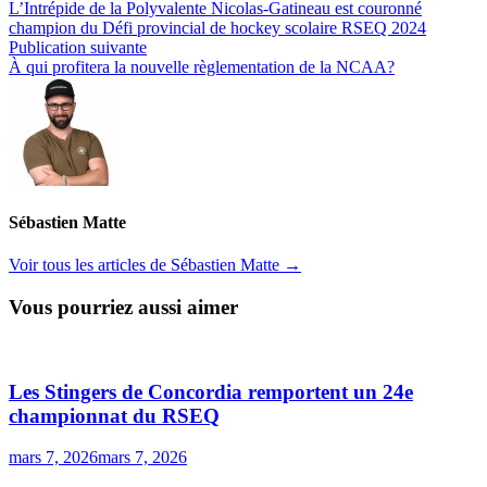
précédente :
L’Intrépide de la Polyvalente Nicolas-Gatineau est couronné
de
champion du Défi provincial de hockey scolaire RSEQ 2024
l’article
Publication
Publication suivante
suivante :
À qui profitera la nouvelle règlementation de la NCAA?
Sébastien Matte
Voir tous les articles de Sébastien Matte →
Vous pourriez aussi aimer
Les Stingers de Concordia remportent un 24e
championnat du RSEQ
mars 7, 2026
mars 7, 2026