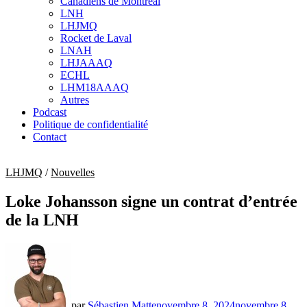
Canadiens de Montréal
sub
LNH
menu
LHJMQ
Rocket de Laval
LNAH
LHJAAAQ
ECHL
LHM18AAAQ
Autres
Podcast
Politique de confidentialité
Contact
LHJMQ
/
Nouvelles
Loke Johansson signe un contrat d’entrée
de la LNH
par
Sébastien Matte
novembre 8, 2024
novembre 8,