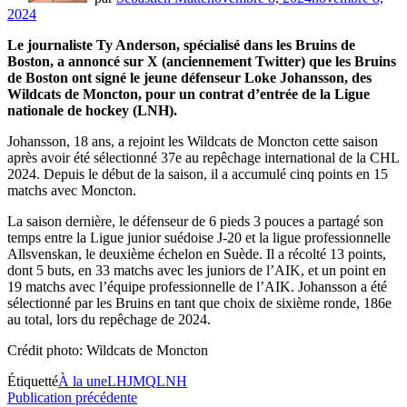
2024
Le journaliste Ty Anderson, spécialisé dans les Bruins de
Boston, a annoncé sur X (anciennement Twitter) que les Bruins
de Boston ont signé le jeune défenseur Loke Johansson, des
Wildcats de Moncton, pour un contrat d’entrée de la Ligue
nationale de hockey (LNH).
Johansson, 18 ans, a rejoint les Wildcats de Moncton cette saison
après avoir été sélectionné 37e au repêchage international de la CHL
2024. Depuis le début de la saison, il a accumulé cinq points en 15
matchs avec Moncton.
La saison dernière, le défenseur de 6 pieds 3 pouces a partagé son
temps entre la Ligue junior suédoise J-20 et la ligue professionnelle
Allsvenskan, le deuxième échelon en Suède. Il a récolté 13 points,
dont 5 buts, en 33 matchs avec les juniors de l’AIK, et un point en
19 matchs avec l’équipe professionnelle de l’AIK. Johansson a été
sélectionné par les Bruins en tant que choix de sixième ronde, 186e
au total, lors du repêchage de 2024.
Crédit photo: Wildcats de Moncton
Étiquetté
À la une
LHJMQ
LNH
Navigation
Publication
Publication précédente