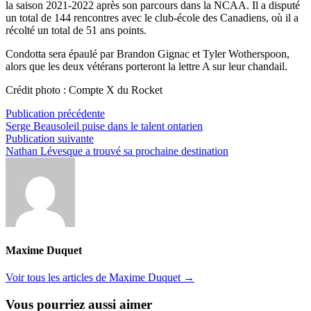
la saison 2021-2022 après son parcours dans la NCAA. Il a disputé
un total de 144 rencontres avec le club-école des Canadiens, où il a
récolté un total de 51 ans points.
Condotta sera épaulé par Brandon Gignac et Tyler Wotherspoon,
alors que les deux vétérans porteront la lettre A sur leur chandail.
Crédit photo : Compte X du Rocket
Navigation
Publication
Publication précédente
précédente :
Serge Beausoleil puise dans le talent ontarien
de
Publication
Publication suivante
l’article
suivante :
Nathan Lévesque a trouvé sa prochaine destination
Maxime Duquet
Voir tous les articles de Maxime Duquet →
Vous pourriez aussi aimer