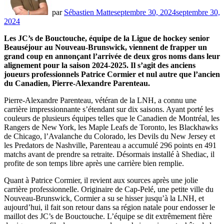
par
Sébastien Matte
septembre 30, 2024
septembre 30,
2024
Les JC’s de Bouctouche, équipe de la Ligue de hockey senior
Beauséjour au Nouveau-Brunswick, viennent de frapper un
grand coup en annonçant l’arrivée de deux gros noms dans leur
alignement pour la saison 2024-2025. Il s’agit des anciens
joueurs professionnels Patrice Cormier et nul autre que l’ancien
du Canadien, Pierre-Alexandre Parenteau.
Pierre-Alexandre Parenteau, vétéran de la LNH, a connu une
carrière impressionnante s’étendant sur dix saisons. Ayant porté les
couleurs de plusieurs équipes telles que le Canadien de Montréal, les
Rangers de New York, les Maple Leafs de Toronto, les Blackhawks
de Chicago, l’Avalanche du Colorado, les Devils du New Jersey et
les Predators de Nashville, Parenteau a accumulé 296 points en 491
matchs avant de prendre sa retraite. Désormais installé à Shediac, il
profite de son temps libre après une carrière bien remplie.
Quant à Patrice Cormier, il revient aux sources après une jolie
carrière professionnelle. Originaire de Cap-Pelé, une petite ville du
Nouveau-Brunswick, Cormier a su se hisser jusqu’à la LNH, et
aujourd’hui, il fait son retour dans sa région natale pour endosser le
maillot des JC’s de Bouctouche. L’équipe se dit extrêmement fière