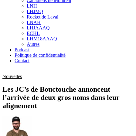
Canadiens de Montréal
sub
LNH
menu
LHJMQ
Rocket de Laval
LNAH
LHJAAAQ
ECHL
LHM18AAAQ
Autres
Podcast
Politique de confidentialité
Contact
Nouvelles
Les JC’s de Bouctouche annoncent
l’arrivée de deux gros noms dans leur
alignement