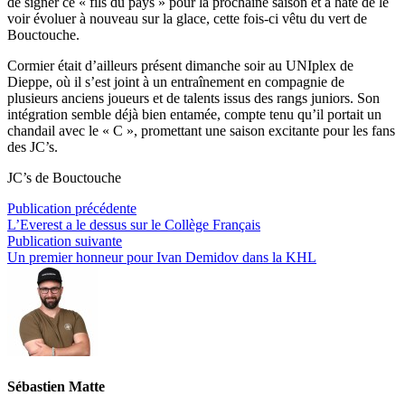
de signer ce « fils du pays » pour la prochaine saison et a hâte de le
voir évoluer à nouveau sur la glace, cette fois-ci vêtu du vert de
Bouctouche.
Cormier était d’ailleurs présent dimanche soir au UNIplex de
Dieppe, où il s’est joint à un entraînement en compagnie de
plusieurs anciens joueurs et de talents issus des rangs juniors. Son
intégration semble déjà bien entamée, compte tenu qu’il portait un
chandail avec le « C », promettant une saison excitante pour les fans
des JC’s.
JC’s de Bouctouche
Navigation
Publication
Publication précédente
précédente :
L’Everest a le dessus sur le Collège Français
de
Publication
Publication suivante
l’article
suivante :
Un premier honneur pour Ivan Demidov dans la KHL
Sébastien Matte