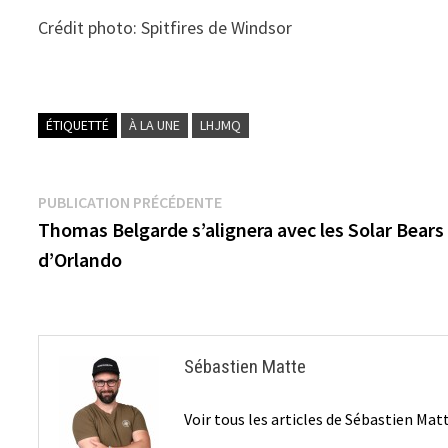
Crédit photo: Spitfires de Windsor
ÉTIQUETTÉ
À LA UNE
LHJMQ
Navigation
Publication
PUBLICATION PRÉCÉDENTE
précédente :
Thomas Belgarde s’alignera avec les Solar Bears
de
d’Orlando
l’article
Sébastien Matte
Voir tous les articles de Sébastien Ma