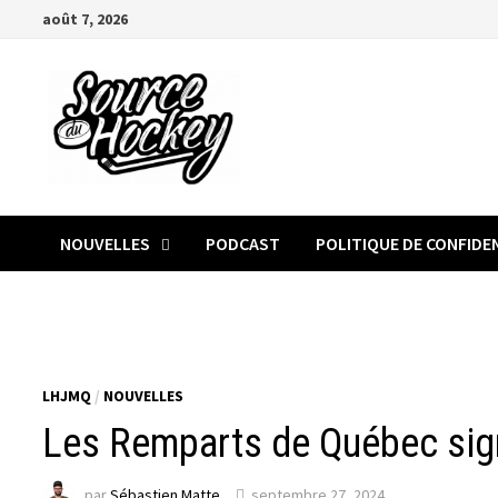
Passer
août 7, 2026
au
contenu
NOUVELLES
PODCAST
POLITIQUE DE CONFIDE
LHJMQ
/
NOUVELLES
Les Remparts de Québec sign
par
Sébastien Matte
septembre 27, 2024