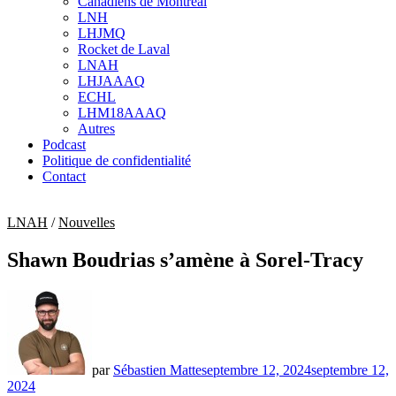
Canadiens de Montréal
sub
LNH
menu
LHJMQ
Rocket de Laval
LNAH
LHJAAAQ
ECHL
LHM18AAAQ
Autres
Podcast
Politique de confidentialité
Contact
LNAH
/
Nouvelles
Shawn Boudrias s’amène à Sorel-Tracy
par
Sébastien Matte
septembre 12, 2024
septembre 12,
2024