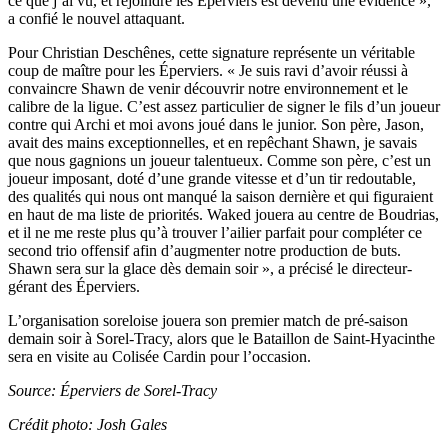
ce que j’ai vu, et rejoindre les Éperviers est devenu une évidence »,
a confié le nouvel attaquant.
Pour Christian Deschênes, cette signature représente un véritable
coup de maître pour les Éperviers. « Je suis ravi d’avoir réussi à
convaincre Shawn de venir découvrir notre environnement et le
calibre de la ligue. C’est assez particulier de signer le fils d’un joueur
contre qui Archi et moi avons joué dans le junior. Son père, Jason,
avait des mains exceptionnelles, et en repêchant Shawn, je savais
que nous gagnions un joueur talentueux. Comme son père, c’est un
joueur imposant, doté d’une grande vitesse et d’un tir redoutable,
des qualités qui nous ont manqué la saison dernière et qui figuraient
en haut de ma liste de priorités. Waked jouera au centre de Boudrias,
et il ne me reste plus qu’à trouver l’ailier parfait pour compléter ce
second trio offensif afin d’augmenter notre production de buts.
Shawn sera sur la glace dès demain soir », a précisé le directeur-
gérant des Éperviers.
L’organisation soreloise jouera son premier match de pré-saison
demain soir à Sorel-Tracy, alors que le Bataillon de Saint-Hyacinthe
sera en visite au Colisée Cardin pour l’occasion.
Source: Éperviers de Sorel-Tracy
Crédit photo: Josh Gales