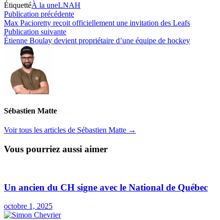
Étiquetté
À la une
LNAH
Navigation
Publication
Publication précédente
précédente :
Max Pacioretty reçoit officiellement une invitation des Leafs
de
Publication
Publication suivante
l’article
suivante :
Étienne Boulay devient propriétaire d’une équipe de hockey
Sébastien Matte
Voir tous les articles de Sébastien Matte →
Vous pourriez aussi aimer
Un ancien du CH signe avec le National de Québec
octobre 1, 2025