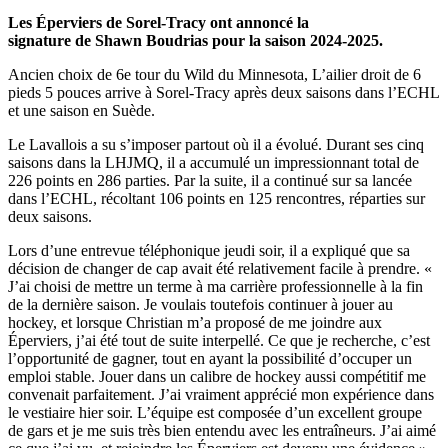
Les Éperviers de Sorel-Tracy ont annoncé la
signature de Shawn Boudrias pour la saison 2024-2025.
Ancien choix de 6e tour du Wild du Minnesota, L’ailier droit de 6
pieds 5 pouces arrive à Sorel-Tracy après deux saisons dans l’ECHL
et une saison en Suède.
Le Lavallois a su s’imposer partout où il a évolué. Durant ses cinq
saisons dans la LHJMQ, il a accumulé un impressionnant total de
226 points en 286 parties. Par la suite, il a continué sur sa lancée
dans l’ECHL, récoltant 106 points en 125 rencontres, réparties sur
deux saisons.
Lors d’une entrevue téléphonique jeudi soir, il a expliqué que sa
décision de changer de cap avait été relativement facile à prendre. «
J’ai choisi de mettre un terme à ma carrière professionnelle à la fin
de la dernière saison. Je voulais toutefois continuer à jouer au
hockey, et lorsque Christian m’a proposé de me joindre aux
Éperviers, j’ai été tout de suite interpellé. Ce que je recherche, c’est
l’opportunité de gagner, tout en ayant la possibilité d’occuper un
emploi stable. Jouer dans un calibre de hockey aussi compétitif me
convenait parfaitement. J’ai vraiment apprécié mon expérience dans
le vestiaire hier soir. L’équipe est composée d’un excellent groupe
de gars et je me suis très bien entendu avec les entraîneurs. J’ai aimé