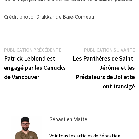
Crédit photo: Drakkar de Baie-Comeau
Navigation
Publication
P
PUBLICATION PRÉCÉDENTE
PUBLICATION SUIVANTE
précédente :
s
Patrick Leblond est
Les Panthères de Saint-
de
engagé par les Canucks
Jérôme et les
l’article
de Vancouver
Prédateurs de Joliette
ont transigé
Sébastien Matte
Voir tous les articles de Sébastien