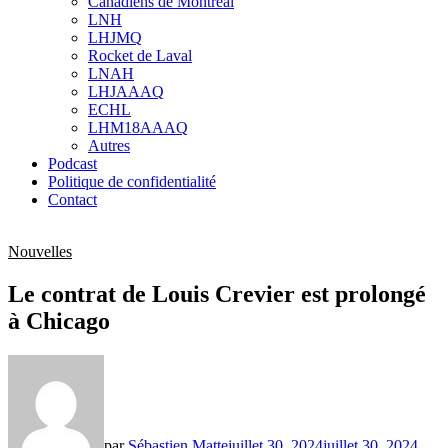
Canadiens de Montréal
sub
LNH
menu
LHJMQ
Rocket de Laval
LNAH
LHJAAAQ
ECHL
LHM18AAAQ
Autres
Podcast
Politique de confidentialité
Contact
Nouvelles
Le contrat de Louis Crevier est prolongé
à Chicago
par
Sébastien Matte
juillet 30, 2024
juillet 30, 2024