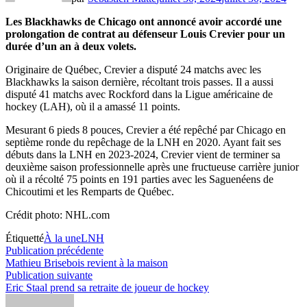
Les Blackhawks de Chicago ont annoncé avoir accordé une
prolongation de contrat au défenseur Louis Crevier pour un
durée d’un an à deux volets.
Originaire de Québec, Crevier a disputé 24 matchs avec les
Blackhawks la saison dernière, récoltant trois passes. Il a aussi
disputé 41 matchs avec Rockford dans la Ligue américaine de
hockey (LAH), où il a amassé 11 points.
Mesurant 6 pieds 8 pouces, Crevier a été repêché par Chicago en
septième ronde du repêchage de la LNH en 2020. Ayant fait ses
débuts dans la LNH en 2023-2024, Crevier vient de terminer sa
deuxième saison professionnelle après une fructueuse carrière junior
où il a récolté 75 points en 191 parties avec les Saguenéens de
Chicoutimi et les Remparts de Québec.
Crédit photo: NHL.com
Étiquetté
À la une
LNH
Navigation
Publication
Publication précédente
précédente :
Mathieu Brisebois revient à la maison
de
Publication
Publication suivante
l’article
suivante :
Eric Staal prend sa retraite de joueur de hockey