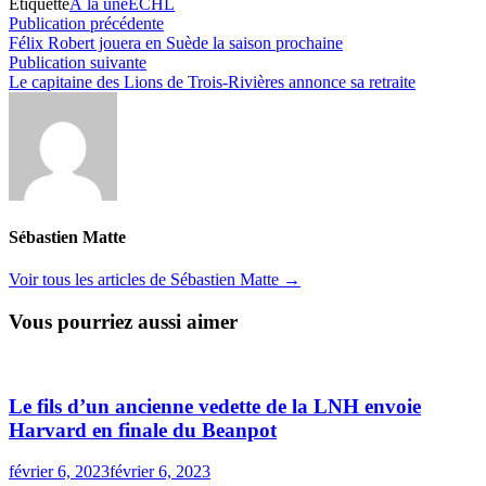
Étiquetté
À la une
ECHL
Navigation
Publication
Publication précédente
précédente :
Félix Robert jouera en Suède la saison prochaine
de
Publication
Publication suivante
l’article
suivante :
Le capitaine des Lions de Trois-Rivières annonce sa retraite
Sébastien Matte
Voir tous les articles de Sébastien Matte →
Vous pourriez aussi aimer
Le fils d’un ancienne vedette de la LNH envoie
Harvard en finale du Beanpot
février 6, 2023
février 6, 2023