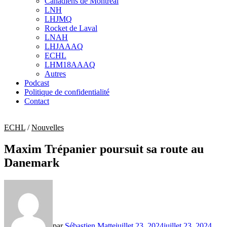
Canadiens de Montréal
sub
LNH
menu
LHJMQ
Rocket de Laval
LNAH
LHJAAAQ
ECHL
LHM18AAAQ
Autres
Podcast
Politique de confidentialité
Contact
ECHL
/
Nouvelles
Maxim Trépanier poursuit sa route au
Danemark
par
Sébastien Matte
juillet 23, 2024
juillet 23, 2024