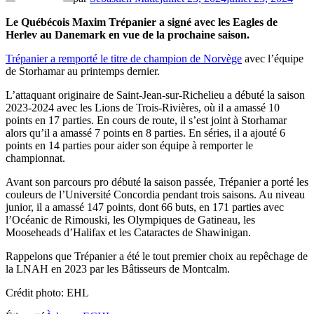
Le Québécois Maxim Trépanier a signé avec les Eagles de
Herlev au Danemark en vue de la prochaine saison.
Trépanier a remporté le titre de champion de Norvège
avec l’équipe
de Storhamar au printemps dernier.
L’attaquant originaire de Saint-Jean-sur-Richelieu a débuté la saison
2023-2024 avec les Lions de Trois-Rivières, où il a amassé 10
points en 17 parties. En cours de route, il s’est joint à Storhamar
alors qu’il a amassé 7 points en 8 parties. En séries, il a ajouté 6
points en 14 parties pour aider son équipe à remporter le
championnat.
Avant son parcours pro débuté la saison passée, Trépanier a porté les
couleurs de l’Université Concordia pendant trois saisons. Au niveau
junior, il a amassé 147 points, dont 66 buts, en 171 parties avec
l’Océanic de Rimouski, les Olympiques de Gatineau, les
Mooseheads d’Halifax et les Cataractes de Shawinigan.
Rappelons que Trépanier a été le tout premier choix au repêchage de
la LNAH en 2023 par les Bâtisseurs de Montcalm.
Crédit photo: EHL