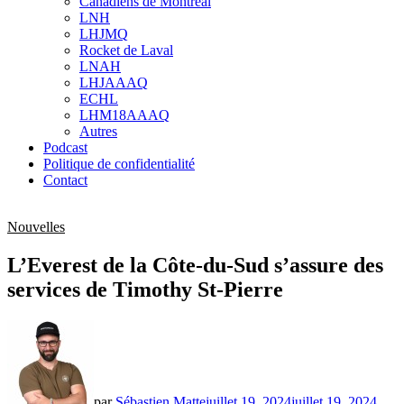
Canadiens de Montréal
sub
LNH
menu
LHJMQ
Rocket de Laval
LNAH
LHJAAAQ
ECHL
LHM18AAAQ
Autres
Podcast
Politique de confidentialité
Contact
Nouvelles
L’Everest de la Côte-du-Sud s’assure des
services de Timothy St-Pierre
par
Sébastien Matte
juillet 19, 2024
juillet 19, 2024