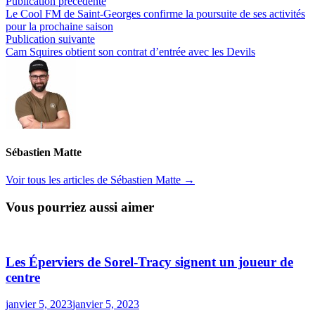
Navigation
Publication
Publication précédente
précédente :
Le Cool FM de Saint-Georges confirme la poursuite de ses activités
de
pour la prochaine saison
l’article
Publication
Publication suivante
suivante :
Cam Squires obtient son contrat d’entrée avec les Devils
Sébastien Matte
Voir tous les articles de Sébastien Matte →
Vous pourriez aussi aimer
Les Éperviers de Sorel-Tracy signent un joueur de
centre
janvier 5, 2023
janvier 5, 2023