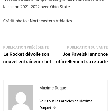
la saison 2021-2022 avec Ohio State.
Crédit photo : Northeastern Athletics
Navigation
Publication
P
PUBLICATION PRÉCÉDENTE
PUBLICATION SUIVANTE
précédente :
s
Le Rocket dévoile son
Joe Pavelski annonce
de
nouvel entraîneur-chef
officiellement sa retraite
l’article
Maxime Duquet
Voir tous les articles de Maxime
Duquet →