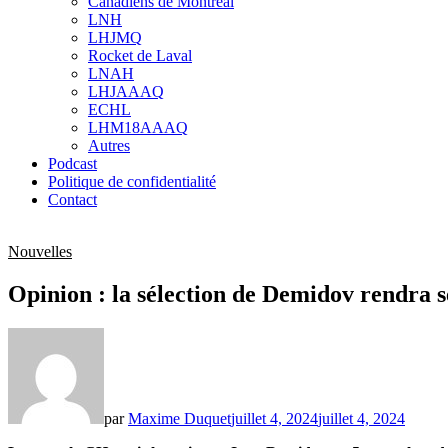
Canadiens de Montréal
sub
LNH
menu
LHJMQ
Rocket de Laval
LNAH
LHJAAAQ
ECHL
LHM18AAAQ
Autres
Podcast
Politique de confidentialité
Contact
Nouvelles
Opinion : la sélection de Demidov rendra 
par
Maxime Duquet
juillet 4, 2024
juillet 4, 2024