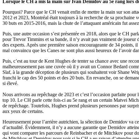
Lorsque le CH a mis la main sur Ivan Demidov au 5e rang lors du 
Pourquoi? Parce que le CH venait enfin de mettre la main sur son attaqu
2012 et 2023, Montréal était toujours à la recherche de sa prochaine 
30 buts en 2015-2016, mais la chute de l’attaquant américain fut assez
Puis, une autre occasion s’est présentée en 2018, alors que le CH parla
pour Trevor Timmins et sa bande, il n’y avait pas vraiment de joueur de
des experts. Après une première saison encourageante de 34 points, il n
mal convaincu que les Canes ne sont plus aussi heureux de l’avoir dan
Puis, c’est au tour de Kent Hughes de tenter sa chance avec une recons
malheureusement pas une cuvée où il y avait un Connor Bedard comme p
Slaf, à la grande déception de plusieurs qui souhaitent voir Shane Wri
franchi le cap des 50 points et des 20 buts. En revanche, on se demande 
si élevé.
Nous arrivons au repêchage de 2023 et c’est l’occasion parfaite pour l
top 10. Le CH parle cette fois-ci au 5e rang et un certain Matvei Mic
de repêchage. Toutefois, Hughes prend plusieurs personnes par surprise
aux yeux de certains.
Heureusement pour l’arrière autrichien, la sélection de Demidov va cert
d’actualité. Évidemment, il n’y a aucune garantie que Demidov atteind
qui vont comparer les parcours de Reinbacher et de Mitchkov pour donne
de Mitchkov et Demidov pour voir si le CH a eu raison d’attendre une 