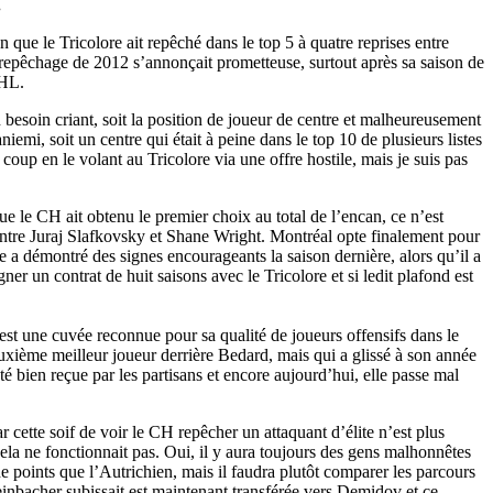
.
 que le Tricolore ait repêché dans le top 5 à quatre reprises entre
 repêchage de 2012 s’annonçait prometteuse, surtout après sa saison de
KHL.
 besoin criant, soit la position de joueur de centre et malheureusement
emi, soit un centre qui était à peine dans le top 10 de plusieurs listes
oup en le volant au Tricolore via une offre hostile, mais je suis pas
e le CH ait obtenu le premier choix au total de l’encan, ce n’est
ntre Juraj Slafkovsky et Shane Wright. Montréal opte finalement pour
e a démontré des signes encourageants la saison dernière, alors qu’il a
ner un contrat de huit saisons avec le Tricolore et si ledit plafond est
est une cuvée reconnue pour sa qualité de joueurs offensifs dans le
uxième meilleur joueur derrière Bedard, mais qui a glissé à son année
 bien reçue par les partisans et encore aujourd’hui, elle passe mal
 cette soif de voir le CH repêcher un attaquant d’élite n’est plus
la ne fonctionnait pas. Oui, il y aura toujours des gens malhonnêtes
e points que l’Autrichien, mais il faudra plutôt comparer les parcours
inbacher subissait est maintenant transférée vers Demidov et ce