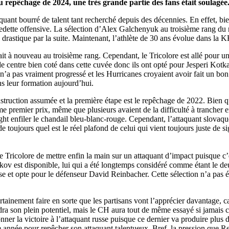
repêchage de 2024, une très grande partie des fans était soulagée
ant bourré de talent tant recherché depuis des décennies. En effet, bien
vedette offensive. La sélection d’Alex Galchenyuk au troisième rang du
 drastique par la suite. Maintenant, l’athlète de 30 ans évolue dans la 
it à nouveau au troisième rang. Cependant, le Tricolore est allé pour un
 centre bien coté dans cette cuvée donc ils ont opté pour Jesperi Kotkani
’a pas vraiment progressé et les Hurricanes croyaient avoir fait un bon c
s leur formation aujourd’hui.
truction assumée et la première étape est le repêchage de 2022. Bien qu
remier prix, même que plusieurs avaient de la difficulté à trancher e
ght enfiler le chandail bleu-blanc-rouge. Cependant, l’attaquant slovaqu
toujours quel est le réel plafond de celui qui vient toujours juste de sig
e Tricolore de mettre enfin la main sur un attaquant d’impact puisque c’
hkov est disponible, lui qui a été longtemps considéré comme étant le de
 et opte pour le défenseur David Reinbacher. Cette sélection n’a pas été
ainement faire en sorte que les partisans vont l’apprécier davantage, car
ra son plein potentiel, mais le CH aura tout de même essayé si jamais ce
r la victoire à l’attaquant russe puisque ce dernier va produire plus d
année pour repêcher son attaquant talentueux. Bref, la pression que Re