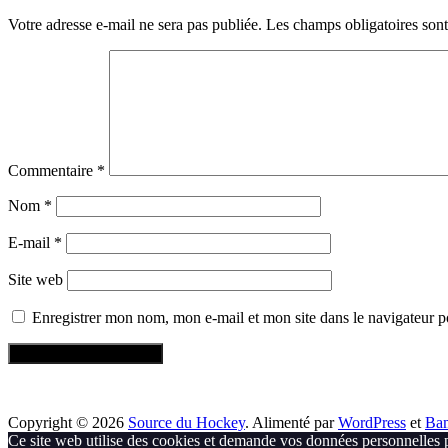
Votre adresse e-mail ne sera pas publiée.
Les champs obligatoires son
Commentaire
*
Nom
*
E-mail
*
Site web
Enregistrer mon nom, mon e-mail et mon site dans le navigateur
Copyright © 2026
Source du Hockey
. Alimenté par
WordPress
et
Ba
Ce site web utilise des cookies et demande vos données personnelles 