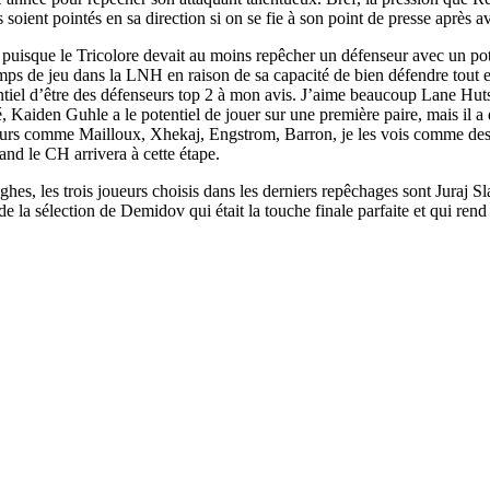
 soient pointés en sa direction si on se fie à son point de presse après a
puisque le Tricolore devait au moins repêcher un défenseur avec un pote
ps de jeu dans la LNH en raison de sa capacité de bien défendre tout e
ntiel d’être des défenseurs top 2 à mon avis. J’aime beaucoup Lane Huts
, Kaiden Guhle a le potentiel de jouer sur une première paire, mais il a
eurs comme Mailloux, Xhekaj, Engstrom, Barron, je les vois comme des j
and le CH arrivera à cette étape.
ghes, les trois joueurs choisis dans les derniers repêchages sont Juraj 
 de la sélection de Demidov qui était la touche finale parfaite et qui re