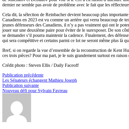
dernier ne semble pas avoir de problème avec le fait que les réflecteurs
Cela dit, la sélection de Reinbacher devient beaucoup plus importante 
Canadiens en 2023 est vu comme un arrière qui verra beaucoup de tem
jeunes défenseurs des Canadiens, il n’y a pas vraiment qui ont le pote
jouer sur une deuxième paire pour éviter de le surexposer. De son côté
se demander s’il pourra maintenir la cadence. Finalement, des défens
qui sera compétitive et certains parmi ce lot ne seront même plus là qu
Bref, si on regarde la vue d’ensemble de la reconstruction de Kent Hu
ces trois pièces? Pour ma part, je le suis grandement surtout en raison
Crédit photo : Steven Ellis / Daily Faceoff
Navigation
Publication
Publication précédente
précédente :
Les Sénateurs échangent Mathieu Joseph
de
Publication
Publication suivante
l’article
suivante :
Nouveau défi pour Sylvain Favreau