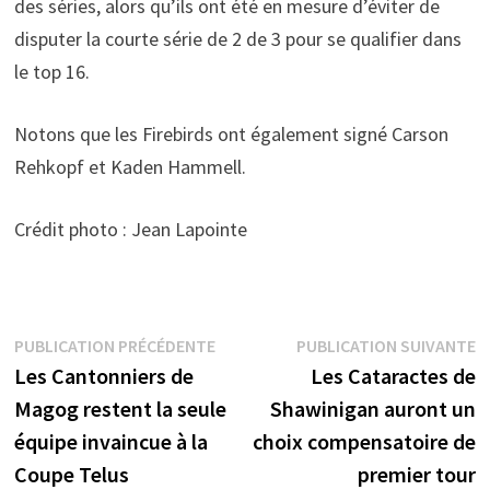
des séries, alors qu’ils ont été en mesure d’éviter de
disputer la courte série de 2 de 3 pour se qualifier dans
le top 16.
Notons que les Firebirds ont également signé Carson
Rehkopf et Kaden Hammell.
Crédit photo : Jean Lapointe
Navigation
Publication
P
PUBLICATION PRÉCÉDENTE
PUBLICATION SUIVANTE
précédente :
s
Les Cantonniers de
Les Cataractes de
de
Magog restent la seule
Shawinigan auront un
l’article
équipe invaincue à la
choix compensatoire de
Coupe Telus
premier tour