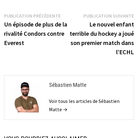
Navigation
Publication
P
PUBLICATION PRÉCÉDENTE
PUBLICATION SUIVANTE
précédente :
s
Un épisode de plus de la
Le nouvel enfant
de
rivalité Condors contre
terrible du hockey a joué
l’article
Everest
son premier match dans
l’ECHL
Sébastien Matte
Voir tous les articles de Sébastien
Matte →