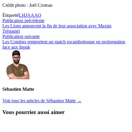
Crédit photo : Joël Croteau
Étiquetté
LHJAAAQ
Navigation
Publication
Publication précédente
précédente :
Les Lions annoncent la fin de leur association avec Maxim
de
Trépanier
l’article
Publication
Publication suivante
suivante :
Les Condors remportent un match rocambolesque en prolongation
face aux Inouk
Sébastien Matte
Voir tous les articles de Sébastien Matte →
Vous pourriez aussi aimer