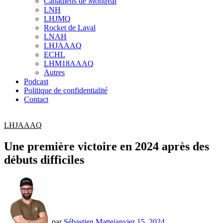
Canadiens de Montréal
sub
LNH
menu
LHJMQ
Rocket de Laval
LNAH
LHJAAAQ
ECHL
LHM18AAAQ
Autres
Podcast
Politique de confidentialité
Contact
LHJAAAQ
Une première victoire en 2024 après des
débuts difficiles
par
Sébastien Matte
janvier 15, 2024