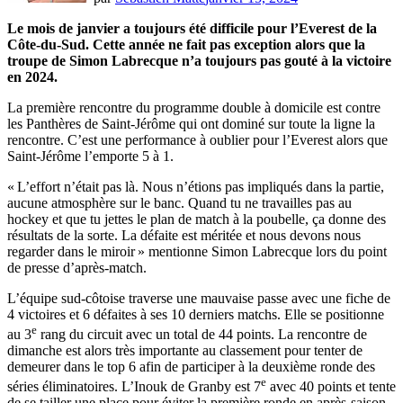
Le mois de janvier a toujours été difficile pour l’Everest de la
Côte-du-Sud. Cette année ne fait pas exception alors que la
troupe de Simon Labrecque n’a toujours pas gouté à la victoire
en 2024.
La première rencontre du programme double à domicile est contre
les Panthères de Saint-Jérôme qui ont dominé sur toute la ligne la
rencontre. C’est une performance à oublier pour l’Everest alors que
Saint-Jérôme l’emporte 5 à 1.
« L’effort n’était pas là. Nous n’étions pas impliqués dans la partie,
aucune atmosphère sur le banc. Quand tu ne travailles pas au
hockey et que tu jettes le plan de match à la poubelle, ça donne des
résultats de la sorte. La défaite est méritée et nous devons nous
regarder dans le miroir » mentionne Simon Labrecque lors du point
de presse d’après-match.
L’équipe sud-côtoise traverse une mauvaise passe avec une fiche de
4 victoires et 6 défaites à ses 10 derniers matchs. Elle se positionne
e
au 3
rang du circuit avec un total de 44 points. La rencontre de
dimanche est alors très importante au classement pour tenter de
demeurer dans le top 6 afin de participer à la deuxième ronde des
e
séries éliminatoires. L’Inouk de Granby est 7
avec 40 points et tente
de se tailler une place pour éviter la première ronde en après-saison.