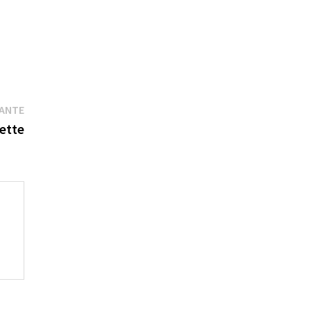
Publication
VANTE
suivante :
ette