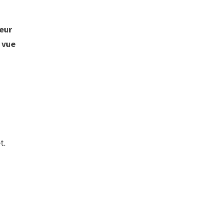
teur
 vue
t.