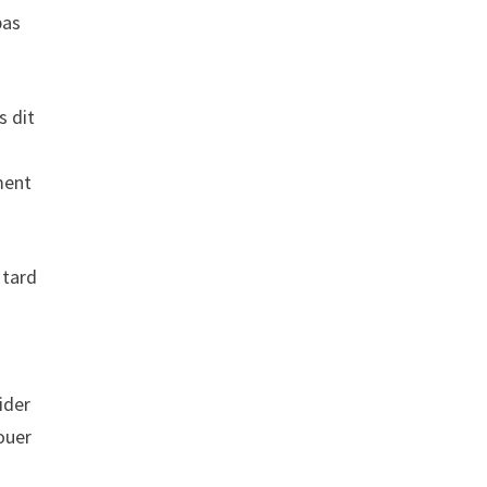
pas
s dit
ment
 tard
ider
ouer