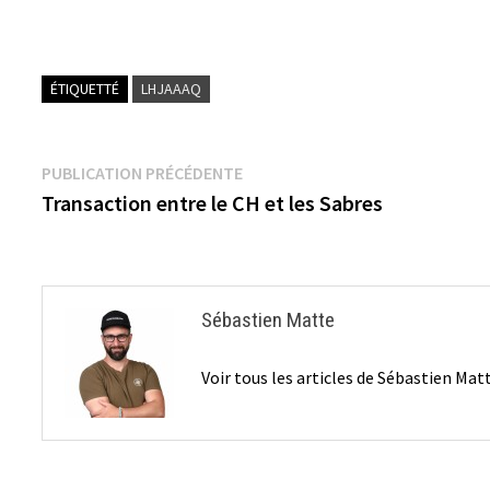
ÉTIQUETTÉ
LHJAAAQ
Navigation
Publication
PUBLICATION PRÉCÉDENTE
précédente :
Transaction entre le CH et les Sabres
de
l’article
Sébastien Matte
Voir tous les articles de Sébastien Ma