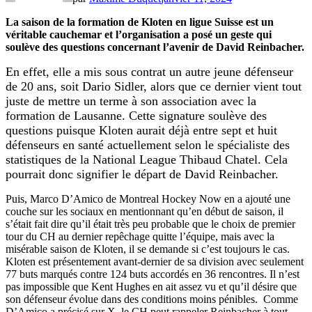
La saison de la formation de Kloten en ligue Suisse est un
véritable cauchemar et l’organisation a posé un geste qui
soulève des questions concernant l’avenir de David Reinbacher.
En effet, elle a mis sous contrat un autre jeune défenseur
de 20 ans, soit Dario Sidler, alors que ce dernier vient tout
juste de mettre un terme à son association avec la
formation de Lausanne. Cette signature soulève des
questions puisque Kloten aurait déjà entre sept et huit
défenseurs en santé actuellement selon le spécialiste des
statistiques de la National League Thibaud Chatel. Cela
pourrait donc signifier le départ de David Reinbacher.
Puis, Marco D’Amico de Montreal Hockey Now en a ajouté une
couche sur les sociaux en mentionnant qu’en début de saison, il
s’était fait dire qu’il était très peu probable que le choix de premier
tour du CH au dernier repêchage quitte l’équipe, mais avec la
misérable saison de Kloten, il se demande si c’est toujours le cas.
Kloten est présentement avant-dernier de sa division avec seulement
77 buts marqués contre 124 buts accordés en 36 rencontres. Il n’est
pas impossible que Kent Hughes en ait assez vu et qu’il désire que
son défenseur évolue dans des conditions moins pénibles. Comme
D’Amico a précisé sur X, le CH peut rappeler Reinbacher à tout