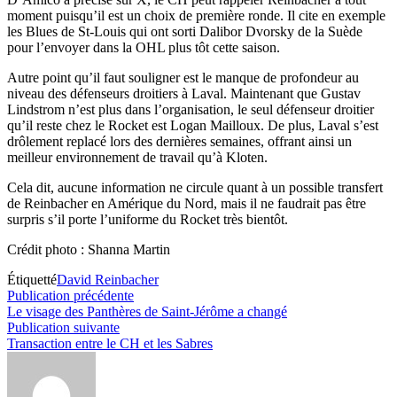
moment puisqu’il est un choix de première ronde. Il cite en exemple
les Blues de St-Louis qui ont sorti Dalibor Dvorsky de la Suède
pour l’envoyer dans la OHL plus tôt cette saison.
Autre point qu’il faut souligner est le manque de profondeur au
niveau des défenseurs droitiers à Laval. Maintenant que Gustav
Lindstrom n’est plus dans l’organisation, le seul défenseur droitier
qu’il reste chez le Rocket est Logan Mailloux. De plus, Laval s’est
drôlement replacé lors des dernières semaines, offrant ainsi un
meilleur environnement de travail qu’à Kloten.
Cela dit, aucune information ne circule quant à un possible transfert
de Reinbacher en Amérique du Nord, mais il ne faudrait pas être
surpris s’il porte l’uniforme du Rocket très bientôt.
Crédit photo : Shanna Martin
Étiquetté
David Reinbacher
Navigation
Publication
Publication précédente
précédente :
Le visage des Panthères de Saint-Jérôme a changé
de
Publication
Publication suivante
l’article
suivante :
Transaction entre le CH et les Sabres