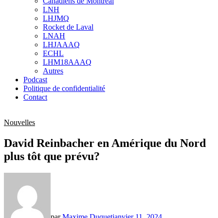
Canadiens de Montréal
sub
LNH
menu
LHJMQ
Rocket de Laval
LNAH
LHJAAAQ
ECHL
LHM18AAAQ
Autres
Podcast
Politique de confidentialité
Contact
Nouvelles
David Reinbacher en Amérique du Nord
plus tôt que prévu?
par
Maxime Duquet
janvier 11, 2024