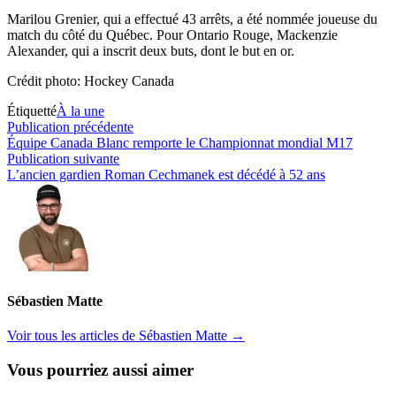
Marilou Grenier, qui a effectué 43 arrêts, a été nommée joueuse du
match du côté du Québec. Pour Ontario Rouge, Mackenzie
Alexander, qui a inscrit deux buts, dont le but en or.
Crédit photo: Hockey Canada
Étiquetté
À la une
Navigation
Publication
Publication précédente
précédente :
Équipe Canada Blanc remporte le Championnat mondial M17
de
Publication
Publication suivante
l’article
suivante :
L’ancien gardien Roman Cechmanek est décédé à 52 ans
Sébastien Matte
Voir tous les articles de Sébastien Matte →
Vous pourriez aussi aimer