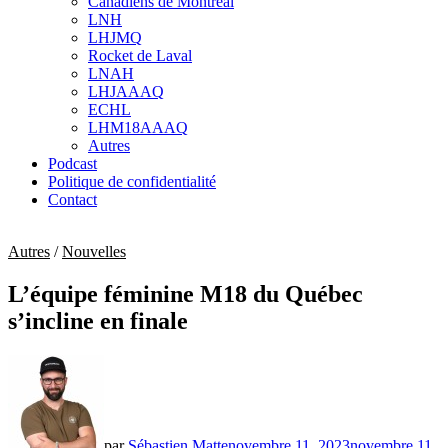
Canadiens de Montréal
sub
LNH
menu
LHJMQ
Rocket de Laval
LNAH
LHJAAAQ
ECHL
LHM18AAAQ
Autres
Podcast
Politique de confidentialité
Contact
Autres
/
Nouvelles
L’équipe féminine M18 du Québec
s’incline en finale
par
Sébastien Matte
novembre 11, 2023
novembre 11,