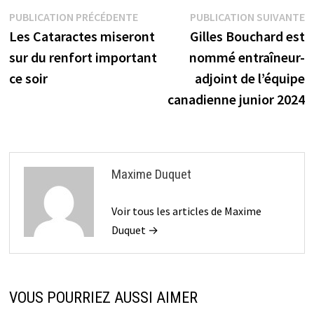
Navigation
Publication
P
PUBLICATION PRÉCÉDENTE
PUBLICATION SUIVANTE
précédente :
s
Les Cataractes miseront
Gilles Bouchard est
de
sur du renfort important
nommé entraîneur-
l’article
ce soir
adjoint de l’équipe
canadienne junior 2024
Maxime Duquet
Voir tous les articles de Maxime
Duquet →
VOUS POURRIEZ AUSSI AIMER