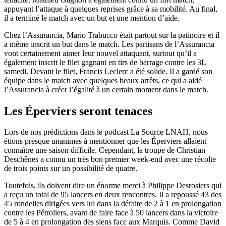
appuyant l’attaque à quelques reprises grâce à sa mobilité. Au final,
il a terminé le match avec un but et une mention d’aide.
Chez l’Assurancia, Mario Trabucco était partout sur la patinoire et il
a même inscrit un but dans le match. Les partisans de l’Assurancia
vont certainement aimer leur nouvel attaquant, surtout qu’il a
également inscrit le filet gagnant en tirs de barrage contre les 3L
samedi. Devant le filet, Francis Leclerc a été solide. Il a gardé son
équipe dans le match avec quelques beaux arrêts, ce qui a aidé
l’Assurancia à créer l’égalité à un certain moment dans le match.
Les Éperviers seront tenaces
Lors de nos prédictions dans le podcast La Source LNAH, nous
étions presque unanimes à mentionner que les Éperviers allaient
connaître une saison difficile. Cependant, la troupe de Christian
Deschênes a connu un très bon premier week-end avec une récolte
de trois points sur un possibilité de quatre.
Toutefois, ils doivent dire un énorme merci à Philippe Desrosiers qui
a reçu un total de 95 lancers en deux rencontres. Il a repoussé 43 des
45 rondelles dirigées vers lui dans la défaite de 2 à 1 en prolongation
contre les Pétroliers, avant de faire face à 50 lancers dans la victoire
de 5 à 4 en prolongation des siens face aux Marquis. Comme David