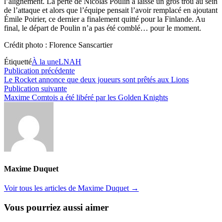
l’alignement. La perte de Nicolas Poulin a laissé un gros trou au sein
de l’attaque et alors que l’équipe pensait l’avoir remplacé en ajoutant
Émile Poirier, ce dernier a finalement quitté pour la Finlande. Au
final, le départ de Poulin n’a pas été comblé… pour le moment.
Crédit photo : Florence Sanscartier
Étiquetté
À la une
LNAH
Navigation
Publication
Publication précédente
précédente :
Le Rocket annonce que deux joueurs sont prêtés aux Lions
de
Publication
Publication suivante
l’article
suivante :
Maxime Comtois a été libéré par les Golden Knights
Maxime Duquet
Voir tous les articles de Maxime Duquet →
Vous pourriez aussi aimer