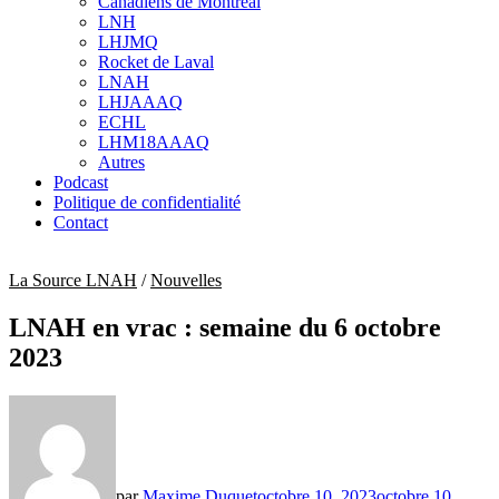
Canadiens de Montréal
sub
LNH
menu
LHJMQ
Rocket de Laval
LNAH
LHJAAAQ
ECHL
LHM18AAAQ
Autres
Podcast
Politique de confidentialité
Contact
La Source LNAH
/
Nouvelles
LNAH en vrac : semaine du 6 octobre
2023
par
Maxime Duquet
octobre 10, 2023
octobre 10,