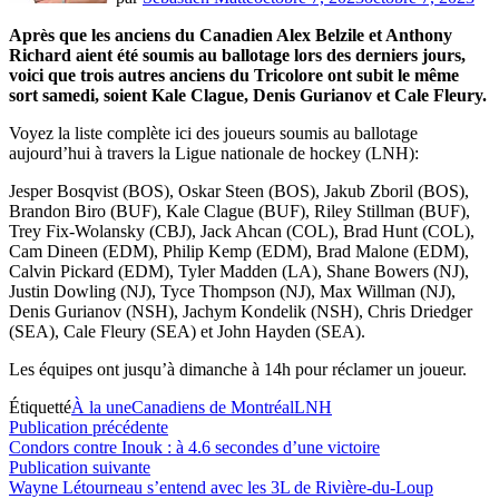
Après que les anciens du Canadien Alex Belzile et Anthony
Richard aient été soumis au ballotage lors des derniers jours,
voici que trois autres anciens du Tricolore ont subit le même
sort samedi, soient Kale Clague, Denis Gurianov et Cale Fleury.
Voyez la liste complète ici des joueurs soumis au ballotage
aujourd’hui à travers la Ligue nationale de hockey (LNH):
Jesper Bosqvist (BOS), Oskar Steen (BOS), Jakub Zboril (BOS),
Brandon Biro (BUF), Kale Clague (BUF), Riley Stillman (BUF),
Trey Fix-Wolansky (CBJ), Jack Ahcan (COL), Brad Hunt (COL),
Cam Dineen (EDM), Philip Kemp (EDM), Brad Malone (EDM),
Calvin Pickard (EDM), Tyler Madden (LA), Shane Bowers (NJ),
Justin Dowling (NJ), Tyce Thompson (NJ), Max Willman (NJ),
Denis Gurianov (NSH), Jachym Kondelik (NSH), Chris Driedger
(SEA), Cale Fleury (SEA) et John Hayden (SEA).
Les équipes ont jusqu’à dimanche à 14h pour réclamer un joueur.
Étiquetté
À la une
Canadiens de Montréal
LNH
Navigation
Publication
Publication précédente
précédente :
Condors contre Inouk : à 4.6 secondes d’une victoire
de
Publication
Publication suivante
l’article
suivante :
Wayne Létourneau s’entend avec les 3L de Rivière-du-Loup