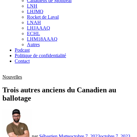
Canadiens de Montréal
sub
LNH
menu
LHJMQ
Rocket de Laval
LNAH
LHJAAAQ
ECHL
LHM18AAAQ
Autres
Podcast
Politique de confidentialité
Contact
Nouvelles
Trois autres anciens du Canadien au
ballotage
par
Sébastien Matte
octobre 7, 2023
octobre 7, 2023