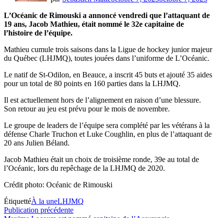
L’Océanic de Rimouski a annoncé vendredi que l’attaquant de
19 ans, Jacob Mathieu, était nommé le 32e capitaine de
l’histoire de l’équipe.
Mathieu cumule trois saisons dans la Ligue de hockey junior majeur
du Québec (LHJMQ), toutes jouées dans l’uniforme de L’Océanic.
Le natif de St-Odilon, en Beauce, a inscrit 45 buts et ajouté 35 aides
pour un total de 80 points en 160 parties dans la LHJMQ.
Il est actuellement hors de l’alignement en raison d’une blessure.
Son retour au jeu est prévu pour le mois de novembre.
Le groupe de leaders de l’équipe sera complété par les vétérans à la
défense Charle Truchon et Luke Coughlin, en plus de l’attaquant de
20 ans Julien Béland.
Jacob Mathieu était un choix de troisième ronde, 39e au total de
l’Océanic, lors du repêchage de la LHJMQ de 2020.
Crédit photo: Océanic de Rimouski
Étiquetté
À la une
LHJMQ
Navigation
Publication
Publication précédente