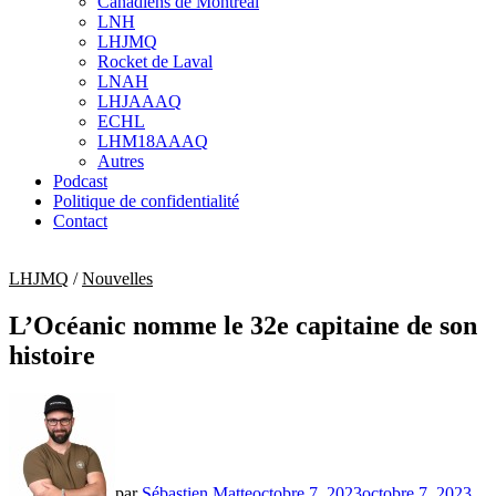
Canadiens de Montréal
sub
LNH
menu
LHJMQ
Rocket de Laval
LNAH
LHJAAAQ
ECHL
LHM18AAAQ
Autres
Podcast
Politique de confidentialité
Contact
LHJMQ
/
Nouvelles
L’Océanic nomme le 32e capitaine de son
histoire
par
Sébastien Matte
octobre 7, 2023
octobre 7, 2023