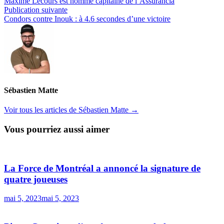
précédente :
Maxime Lecours est nommé capitaine de l’Assurancia
de
Publication
Publication suivante
l’article
suivante :
Condors contre Inouk : à 4.6 secondes d’une victoire
Sébastien Matte
Voir tous les articles de Sébastien Matte →
Vous pourriez aussi aimer
La Force de Montréal a annoncé la signature de
quatre joueuses
mai 5, 2023
mai 5, 2023