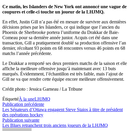
Ce matin, les Islanders de New York ont annoncé une vague de
coupures et celle-ci touche un joueur de la LHJMQ.
En effet, Justin Gill n’a pas été en mesure de survivre aux dernières
décisions prises par les Islanders, ce qui indique que l’ancien du
Phoenix de Sherbrooke portera l’uniforme du Drakkar de Baie-
Comeau pour sa dernière année junior. Acquis cet été dans une
transaction, Gill a pratiquement doublé sa production offensive l’an
dernier, récoltant 93 points en 68 rencontres versus 46 points en 68
matchs l’année précédente.
Le Drakkar a remporté ses deux premiers matchs de la saison et elle
affiche la meilleure offensive jusqu’à maintenant avec 13 buts
marqués. Évidemment, l’échantillon est très faible, mais l’ajout de
Gill ne va que rendre cette équipe encore meilleure offensivement.
Crédit photo : Jessica Garneau / La Tribune
Étiquetté
À la une
LHJMQ
Navigation
Publication
Publication précédente
précédente :
Les Sénateurs d’Ottawa engagent Steve Staios à titre de président
de
des opérations hockey
l’article
Publication
Publication suivante
suivante :
Les Blues retranchent trois anciens joueurs de la LHJMQ