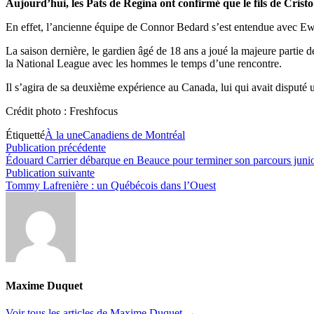
Aujourd’hui, les Pats de Regina ont confirmé que le fils de Cris
En effet, l’ancienne équipe de Connor Bedard s’est entendue avec Ew
La saison dernière, le gardien âgé de 18 ans a joué la majeure partie
la National League avec les hommes le temps d’une rencontre.
Il s’agira de sa deuxième expérience au Canada, lui qui avait dispu
Crédit photo : Freshfocus
Étiquetté
À la une
Canadiens de Montréal
Navigation
Publication
Publication précédente
précédente :
Édouard Carrier débarque en Beauce pour terminer son parcours juni
de
Publication
Publication suivante
l’article
suivante :
Tommy Lafrenière : un Québécois dans l’Ouest
Maxime Duquet
Voir tous les articles de Maxime Duquet →