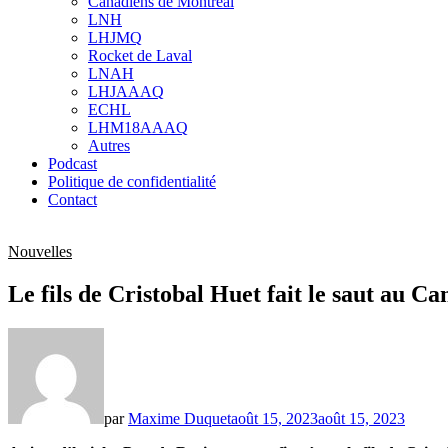
Canadiens de Montréal
sub
LNH
menu
LHJMQ
Rocket de Laval
LNAH
LHJAAAQ
ECHL
LHM18AAAQ
Autres
Podcast
Politique de confidentialité
Contact
Nouvelles
Le fils de Cristobal Huet fait le saut au C
par
Maxime Duquet
août 15, 2023
août 15, 2023