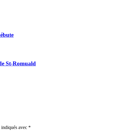
débute
 de St-Romuald
t indiqués avec
*