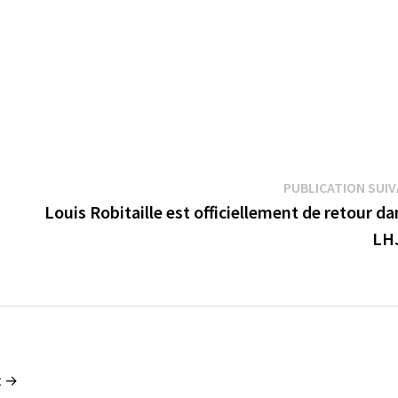
PUBLICATION SUI
Louis Robitaille est officiellement de retour da
LH
t →