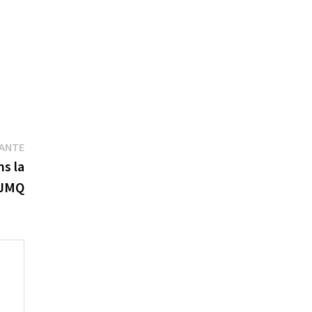
Publication
VANTE
suivante :
ns la
JMQ