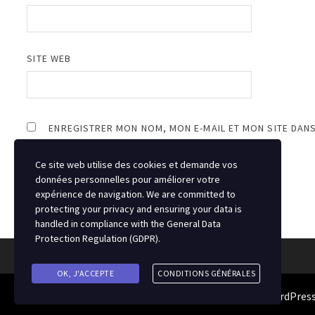
SITE WEB
ENREGISTRER MON NOM, MON E-MAIL ET MON SITE DAN
Ce site web utilise des cookies et demande vos
données personnelles pour améliorer votre
expérience de navigation. We are committed to
protecting your privacy and ensuring your data is
handled in compliance with the
General Data
Protection Regulation (GDPR)
.
OK, J'ACCEPTE
CONDITIONS GÉNÉRALES
Copyright © 2026
Source du Hockey
. Alimenté par
WordPres