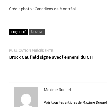
Crédit photo : Canadiens de Montréal
ÉTIQUETTÉ
À LA UNE
Navigation
Publication
PUBLICATION PRÉCÉDENTE
précédente :
Brock Caufield signe avec l’ennemi du CH
de
l’article
Maxime Duquet
Voir tous les articles de Maxime Duque