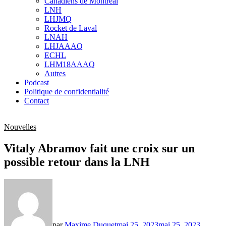
Canadiens de Montréal
sub
LNH
menu
LHJMQ
Rocket de Laval
LNAH
LHJAAAQ
ECHL
LHM18AAAQ
Autres
Podcast
Politique de confidentialité
Contact
Nouvelles
Vitaly Abramov fait une croix sur un
possible retour dans la LNH
par
Maxime Duquet
mai 25, 2023
mai 25, 2023