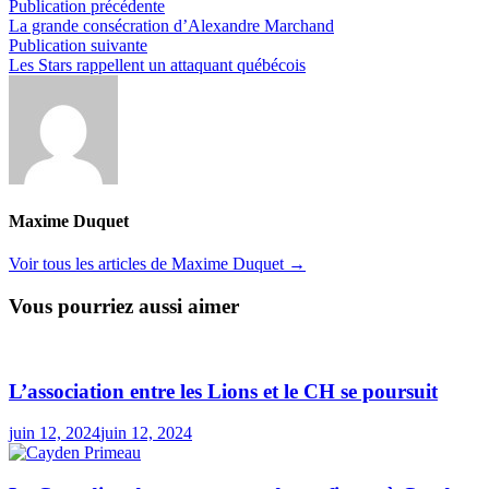
Navigation
Publication
Publication précédente
précédente :
La grande consécration d’Alexandre Marchand
de
Publication
Publication suivante
l’article
suivante :
Les Stars rappellent un attaquant québécois
Maxime Duquet
Voir tous les articles de Maxime Duquet →
Vous pourriez aussi aimer
L’association entre les Lions et le CH se poursuit
juin 12, 2024
juin 12, 2024