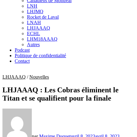
Canadiens de Montréal
sub
LNH
menu
LHJMQ
Rocket de Laval
LNAH
LHJAAAQ
ECHL
LHM18AAAQ
Autres
Podcast
Politique de confidentialité
Contact
LHJAAAQ
/
Nouvelles
LHJAAAQ : Les Cobras éliminent le
Titan et se qualifient pour la finale
par
Maxime Duquet
avril 8, 2023
avril 8, 2023