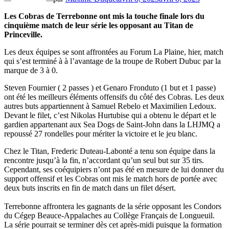
Les Cobras de Terrebonne ont mis la touche finale lors du
cinquième match de leur série les opposant au Titan de
Princeville.
Les deux équipes se sont affrontées au Forum La Plaine, hier, match
qui s’est terminé à à l’avantage de la troupe de Robert Dubuc par la
marque de 3 à 0.
Steven Fournier ( 2 passes ) et Genaro Fronduto (1 but et 1 passe)
ont été les meilleurs éléments offensifs du côté des Cobras. Les deux
autres buts appartiennent à Samuel Rebelo et Maximilien Ledoux.
Devant le filet, c’est Nikolas Hurtubise qui a obtenu le départ et le
gardien appartenant aux Sea Dogs de Saint-John dans la LHJMQ a
repoussé 27 rondelles pour mériter la victoire et le jeu blanc.
Chez le Titan, Frederic Duteau-Labonté a tenu son équipe dans la
rencontre jusqu’à la fin, n’accordant qu’un seul but sur 35 tirs.
Cependant, ses coéquipiers n’ont pas été en mesure de lui donner du
support offensif et les Cobras ont mis le match hors de portée avec
deux buts inscrits en fin de match dans un filet désert.
Terrebonne affrontera les gagnants de la série opposant les Condors
du Cégep Beauce-Appalaches au Collège Français de Longueuil.
La série pourrait se terminer dès cet après-midi puisque la formation