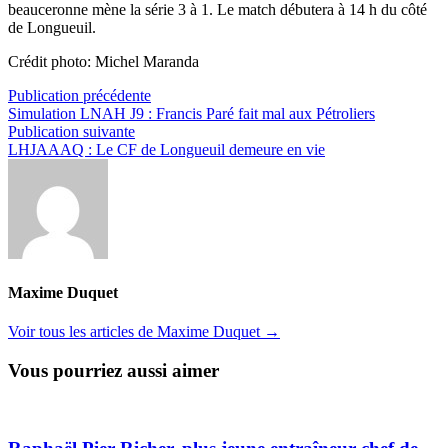
beauceronne mène la série 3 à 1. Le match débutera à 14 h du côté
de Longueuil.
Crédit photo: Michel Maranda
Navigation
Publication
Publication précédente
précédente :
Simulation LNAH J9 : Francis Paré fait mal aux Pétroliers
de
Publication
Publication suivante
l’article
suivante :
LHJAAAQ : Le CF de Longueuil demeure en vie
Maxime Duquet
Voir tous les articles de Maxime Duquet →
Vous pourriez aussi aimer