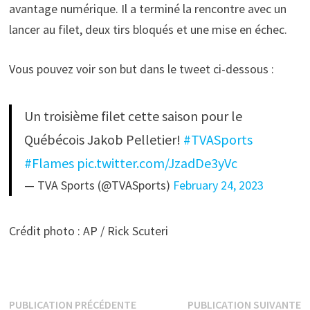
avantage numérique. Il a terminé la rencontre avec un
lancer au filet, deux tirs bloqués et une mise en échec.
Vous pouvez voir son but dans le tweet ci-dessous :
Un troisième filet cette saison pour le
Québécois Jakob Pelletier!
#TVASports
#Flames
pic.twitter.com/JzadDe3yVc
— TVA Sports (@TVASports)
February 24, 2023
Crédit photo : AP / Rick Scuteri
Navigation
Publication
P
PUBLICATION PRÉCÉDENTE
PUBLICATION SUIVANTE