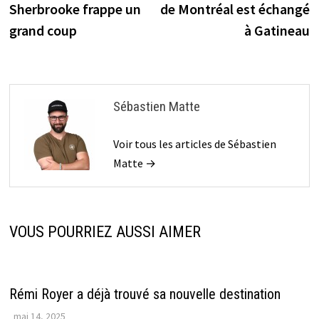
Sherbrooke frappe un
de Montréal est échangé
l’article
grand coup
à Gatineau
Sébastien Matte
Voir tous les articles de Sébastien
Matte →
VOUS POURRIEZ AUSSI AIMER
Rémi Royer a déjà trouvé sa nouvelle destination
mai 14, 2025