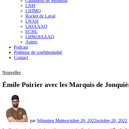
Canadiens de Montréal
sub
LNH
menu
LHJMQ
Rocket de Laval
LNAH
LHJAAAQ
ECHL
LHM18AAAQ
Autres
Podcast
Politique de confidentialité
Contact
Nouvelles
Émile Poirier avec les Marquis de Jonquiè
par
Sébastien Matte
octobre 20, 2022
octobre 20, 2022