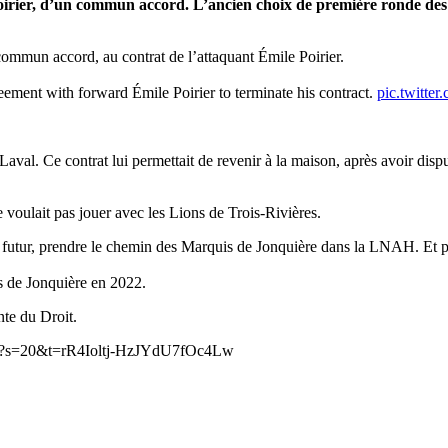
Poirier, d’un commun accord. L’ancien choix de première ronde de
commun accord, au contrat de l’attaquant Émile Poirier.
ment with forward Émile Poirier to terminate his contract.
pic.twitt
e Laval. Ce contrat lui permettait de revenir à la maison, après avoir 
 voulait pas jouer avec les Lions de Trois-Rivières.
s le futur, prendre le chemin des Marquis de Jonquière dans la LNAH. Et
is de Jonquière en 2022.
nte du Droit.
4112?s=20&t=rR4Ioltj-HzJYdU7fOc4Lw