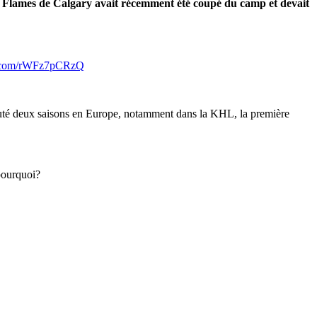
s Flames de Calgary avait récemment été coupé du camp et devait
er.com/rWFz7pCRzQ
disputé deux saisons en Europe, notamment dans la KHL, la première
 pourquoi?