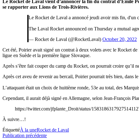
Le Rocket de Laval vient d’annoncer la fin du contrat d’Émile 
se rapporter aux Lions de Trois-Rivières.
Le Rocket de Laval a annoncé jeudi avoir mis fin, d'un 
The Laval Rocket announced on Thursday a mutual agree
— Rocket de Laval (@RocketLaval)
October 20, 2022
Cet été, Poirier avait signé un contrat à deux volets avec le Rocket d
ligue en Suède et la première ligue Slovaque.
Après s’être fait couper du camp du Rocket, on pourrait croire qu’il ne
Après cet aveu de revenir au bercail, Poirier pourrait très bien, dan
L’attaquant était un choix de huitième ronde, 53e au total, des Marqu
Cependant, il aurait déjà signé en Allemagne, selon Jean-François Pla
https://twitter.com/jfplante_Droit/status/158318631792751
À suivre…!
Étiquetté
À la une
Rocket de Laval
Navigation
Publication
Publication précédente