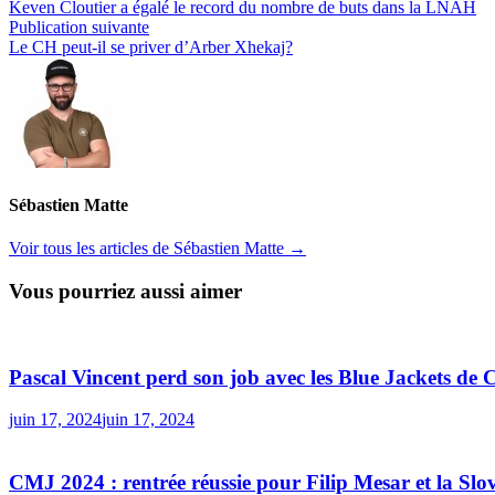
précédente :
Keven Cloutier a égalé le record du nombre de buts dans la LNAH
de
Publication
Publication suivante
l’article
suivante :
Le CH peut-il se priver d’Arber Xhekaj?
Sébastien Matte
Voir tous les articles de Sébastien Matte →
Vous pourriez aussi aimer
Pascal Vincent perd son job avec les Blue Jackets de
juin 17, 2024
juin 17, 2024
CMJ 2024 : rentrée réussie pour Filip Mesar et la Slo