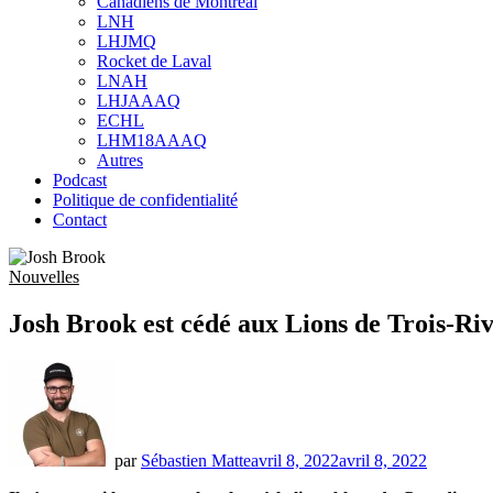
Canadiens de Montréal
sub
LNH
menu
LHJMQ
Rocket de Laval
LNAH
LHJAAAQ
ECHL
LHM18AAAQ
Autres
Podcast
Politique de confidentialité
Contact
Nouvelles
Josh Brook est cédé aux Lions de Trois-Riv
par
Sébastien Matte
avril 8, 2022
avril 8, 2022