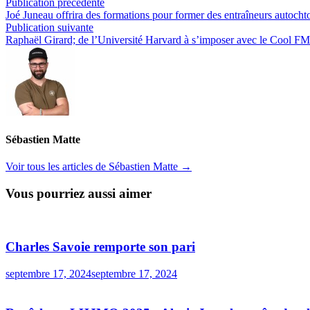
Navigation
Publication
Publication précédente
précédente :
Joé Juneau offrira des formations pour former des entraîneurs autocht
de
Publication
Publication suivante
l’article
suivante :
Raphaël Girard; de l’Université Harvard à s’imposer avec le Cool F
Sébastien Matte
Voir tous les articles de Sébastien Matte →
Vous pourriez aussi aimer
Charles Savoie remporte son pari
septembre 17, 2024
septembre 17, 2024