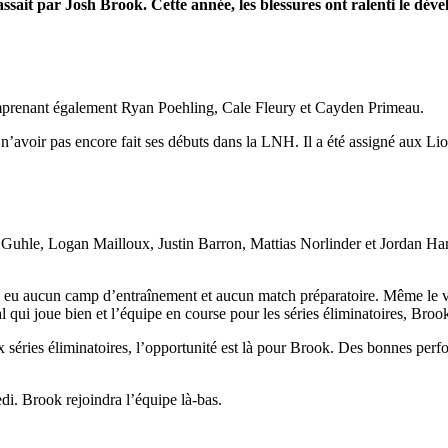
 passait par Josh Brook. Cette année, les blessures ont ralenti le 
omprenant également Ryan Poehling, Cale Fleury et Cayden Primeau.
 à n’avoir pas encore fait ses débuts dans la LNH. Il a été assigné aux
uhle, Logan Mailloux, Justin Barron, Mattias Norlinder et Jordan Harris
 n’a eu aucun camp d’entraînement et aucun match préparatoire. Même l
l qui joue bien et l’équipe en course pour les séries éliminatoires, Brook
séries éliminatoires, l’opportunité est là pour Brook. Des bonnes perform
di. Brook rejoindra l’équipe là-bas.