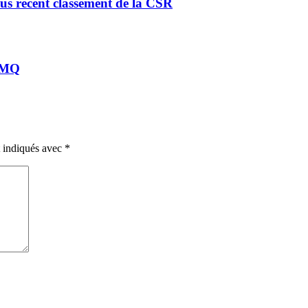
us récent classement de la CSR
HJMQ
t indiqués avec
*