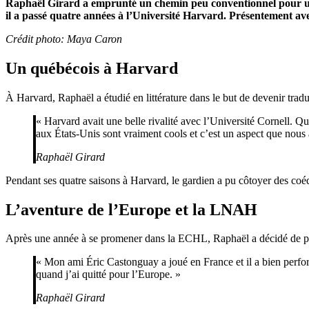
Raphaël Girard a emprunté un chemin peu conventionnel pour un jo
il a passé quatre années à l’Université Harvard. Présentement av
Crédit photo: Maya Caron
Un québécois à Harvard
À Harvard, Raphaël a étudié en littérature dans le but de devenir traduct
« Harvard avait une belle rivalité avec l’Université Cornell. Qua
aux États-Unis sont vraiment cools et c’est un aspect que nou
Raphaël Girard
Pendant ses quatre saisons à Harvard, le gardien a pu côtoyer des c
L’aventure de l’Europe et la LNAH
Après une année à se promener dans la ECHL, Raphaël a décidé de prend
« Mon ami Éric Castonguay a joué en France et il a bien performé
quand j’ai quitté pour l’Europe. »
Raphaël Girard