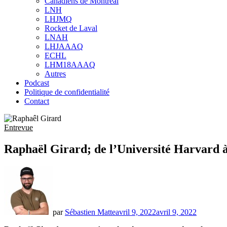
Canadiens de Montréal
sub
LNH
menu
LHJMQ
Rocket de Laval
LNAH
LHJAAAQ
ECHL
LHM18AAAQ
Autres
Podcast
Politique de confidentialité
Contact
Entrevue
Raphaël Girard; de l’Université Harvard 
par
Sébastien Matte
avril 9, 2022
avril 9, 2022