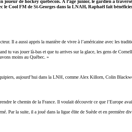
ueur de hockey québécois. À l’âge junior, le gardien a traversé l
ec le Cool FM de St-Georges dans la LNAH, Raphaël fait bénéficier 
eur. Il a aussi appris la manière de vivre à l’américaine avec les tradition
nd tu vas jouer là-bas et que tu arrives sur la glace, les gens de Cornell
s avons moins au Québec. »
oéquipiers, aujourd’hui dans la LNH, comme Alex Killorn, Colin Blackw
re le chemin de la France. Il voulait découvrir ce que l’Europe avait 
. Par la suite, il a joué dans la ligue élite de Suède et en première div