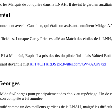
c les Marquis de Jonquière dans la LNAH. Il devint le gardien auxiliai
réal
onnement avec le Canadien, qui était son assistant-entraîneur Midget AAA
officielles. Lorsque Carey Price est allé au Match des étoiles de la LNH, i
 à Montréal, Raphaël a pris des tirs du pilote finlandais Valtteri Bott
ard devant le filet
#F1
#CH
#RDS
pic.twitter.com/gWwAXsYxid
-Georges
FM de St-Georges pour principalement des choix au repêchage. Un de ce
aison complète a été annulée.
oilé comme un des meilleurs gardiens de la LNAH, malgré les difficulté