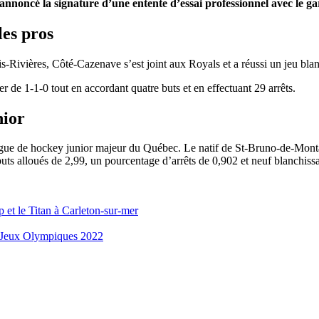
 annoncé la signature d’une entente d’essai professionnel avec le 
les pros
-Rivières, Côté-Cazenave s’est joint aux Royals et a réussi un jeu blan
 de 1-1-0 tout en accordant quatre buts et en effectuant 29 arrêts.
nior
igue de hockey junior majeur du Québec. Le natif de St-Bruno-de-Monta
uts alloués de 2,99, un pourcentage d’arrêts de 0,902 et neuf blanchis
 et le Titan à Carleton-sur-mer
s Jeux Olympiques 2022