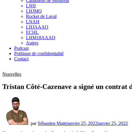
Canadiens de Montréal
sub
LNH
menu
LHJMQ
Rocket de Laval
LNAH
LHJAAAQ
ECHL
LHM18AAAQ
Autres
Podcast
Politique de confidentialité
Contact
Nouvelles
Tristan Côté-Cazenave a signé un contrat 
par
Sébastien Matte
janvier 25, 2022
janvier 25, 2022