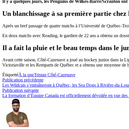
Il y a quelques jours, les Penguins de Wilkes-Barre/Scranton ont
Un blanchissage à sa première partie chez 
Après un bref passage de quatre matchs à l’Université de Québec-Trois
En deux matchs avec Reading, le gardien de 22 ans a obtenu un dossier
Il a fait la pluie et le beau temps dans le ju
Avant cette saison, Côté-Cazenave a joué au hockey junior dans la L
Victoriaville et les Remparts de Québec et a obtenu une moyenne de b
Étiquetté
À la une
Tristan Côté-Cazenave
Navigation
Publication
Publication précédente
précédente :
Les Wildcats s’entraîneront à Québec, les Sea Dogs à Rivière-du-Loup
de
Publication
Publication suivante
l’article
suivante :
La formation d’Équipe Canada est officiellement dévoilée en vue de