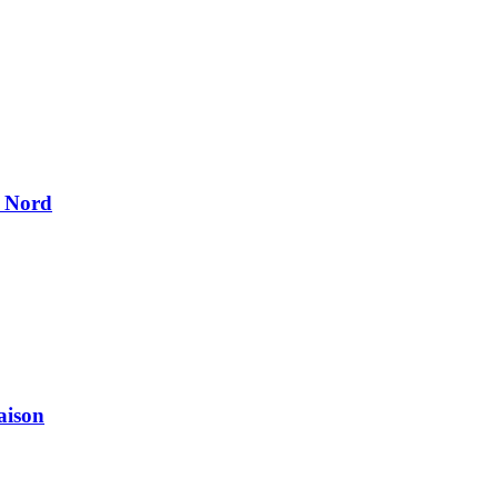
u Nord
aison