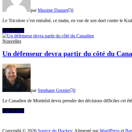
par
Maxime Duquet
0
Le Tricolore s’est entraîné, ce matin, en vue de son duel contre le Kra
Du
Lire la suite
renfort
à
Nouvelles
la
ligne
Un défenseur devra partir du côté du Can
bleue
du
CH
bientôt?
par
Stephane Grenier
0
Le Canadien de Montréal devra prendre des décisions difficiles cet été
Un
Lire la suite
défenseur
devra
partir
Copyright © 2026
Source du Hockey
. Alimenté par
WordPress
et
Ba
du