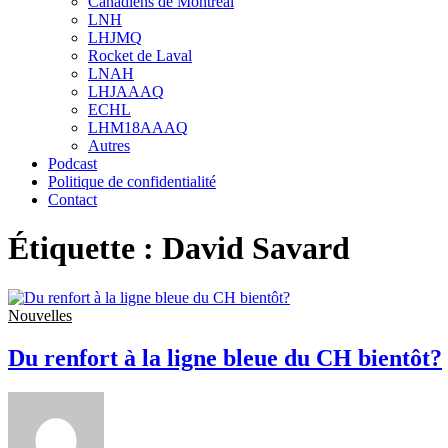
Canadiens de Montréal
sub
LNH
menu
LHJMQ
Rocket de Laval
LNAH
LHJAAAQ
ECHL
LHM18AAAQ
Autres
Podcast
Politique de confidentialité
Contact
Étiquette :
David Savard
Nouvelles
Du renfort à la ligne bleue du CH bientôt?