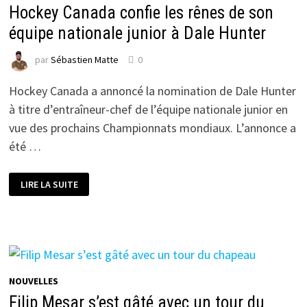
Hockey Canada confie les rênes de son
équipe nationale junior à Dale Hunter
par
Sébastien Matte
0
Hockey Canada a annoncé la nomination de Dale Hunter
à titre d’entraîneur-chef de l’équipe nationale junior en
vue des prochains Championnats mondiaux. L’annonce a
été …
HOCKEY
LIRE LA SUITE
CANADA
CONFIE
LES
RÊNES
DE
SON
ÉQUIPE
NATIONALE
JUNIOR
À
NOUVELLES
DALE
HUNTER
Filip Mesar s’est gâté avec un tour du