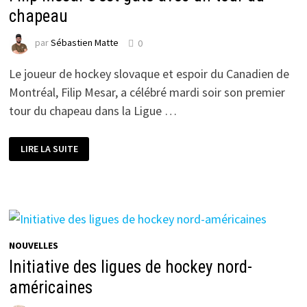
chapeau
par
Sébastien Matte
0
Le joueur de hockey slovaque et espoir du Canadien de
Montréal, Filip Mesar, a célébré mardi soir son premier
tour du chapeau dans la Ligue …
FILIP
LIRE LA SUITE
MESAR
S’EST
GÂTÉ
AVEC
UN
TOUR
DU
CHAPEAU
NOUVELLES
Initiative des ligues de hockey nord-
américaines