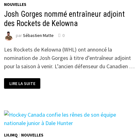
NOUVELLES
Josh Gorges nommé entraîneur adjoint
des Rockets de Kelowna
par
Sébastien Matte
0
Les Rockets de Kelowna (WHL) ont annoncé la
nomination de Josh Gorges à titre d’entraîneur adjoint
pour la saison à venir. L’ancien défenseur du Canadien …
JOSH
LIRE LA SUITE
GORGES
NOMMÉ
ENTRAÎNEUR
ADJOINT
DES
ROCKETS
DE
KELOWNA
LHJMQ
/
NOUVELLES