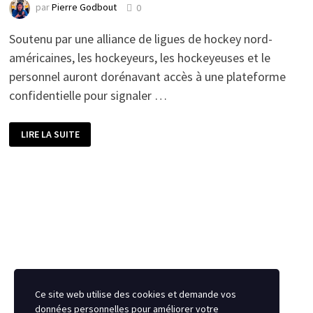
par
Pierre Godbout
0
Soutenu par une alliance de ligues de hockey nord-
américaines, les hockeyeurs, les hockeyeuses et le
personnel auront dorénavant accès à une plateforme
confidentielle pour signaler …
INITIATIVE
LIRE LA SUITE
DES
LIGUES
DE
HOCKEY
NORD-
AMÉRICAINES
Ce site web utilise des cookies et demande vos
données personnelles pour améliorer votre