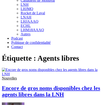
Canadiens de Montréal
sub
LNH
menu
LHJMQ
Rocket de Laval
LNAH
LHJAAAQ
ECHL
LHM18AAAQ
Autres
Podcast
Politique de confidentialité
Contact
Étiquette :
Agents libres
Nouvelles
Encore de gros noms disponibles chez les
agents libres dans la LNH