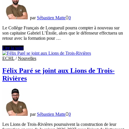
par
Sébastien Matte
0
Le Collège Français de Longueuil pourra compter à nouveau sur
son capitaine Gabriel L’Étoile, alors que le défenseur effectuera un
retour avec la formation pour …
Gabriel
Lire la suite
L’Étoile
de
ECHL
/
Nouvelles
retour
avec
Félix Paré se joint aux Lions de Trois-
le
Rivières
Collège
Français
par
Sébastien Matte
0
Les Lions de Trois-Rivières poursuivent la construction de leur