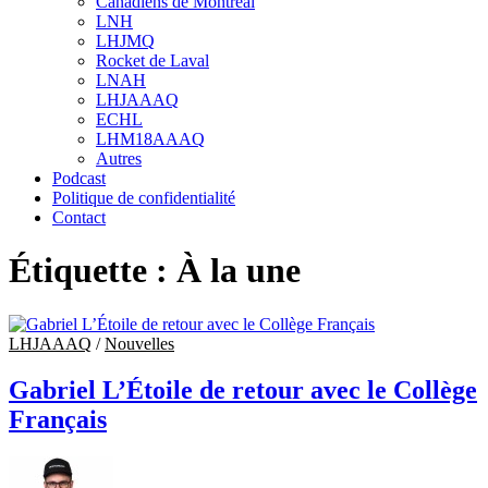
Canadiens de Montréal
sub
LNH
menu
LHJMQ
Rocket de Laval
LNAH
LHJAAAQ
ECHL
LHM18AAAQ
Autres
Podcast
Politique de confidentialité
Contact
Étiquette :
À la une
LHJAAAQ
/
Nouvelles
Gabriel L’Étoile de retour avec le Collège
Français