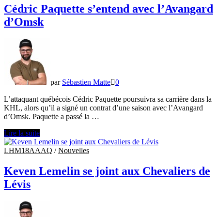
Everblades
Cédric Paquette s’entend avec l’Avangard
de
d’Omsk
la
Floride
par
Sébastien Matte
0
L’attaquant québécois Cédric Paquette poursuivra sa carrière dans la
KHL, alors qu’il a signé un contrat d’une saison avec l’Avangard
d’Omsk. Paquette a passé la …
Cédric
Lire la suite
Paquette
s’entend
LHM18AAAQ
/
Nouvelles
avec
l’Avangard
Keven Lemelin se joint aux Chevaliers de
d’Omsk
Lévis