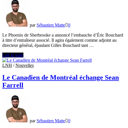
Boisbriand
par
Sébastien Matte
0
Le Phoenix de Sherbrooke a annoncé l’embauche d’Éric Bouchard
à titre d’entraîneur associé. Il agira également comme adjoint au
directeur général, épaulant Gilles Bouchard tant …
Le
Lire la suite
Phoenix
de
LNH
/
Nouvelles
Sherbrooke
engage
Le Canadien de Montréal échange Sean
Éric
Farrell
Bouchard
à
titre
d’entraîneur
adjoint
par
Sébastien Matte
0