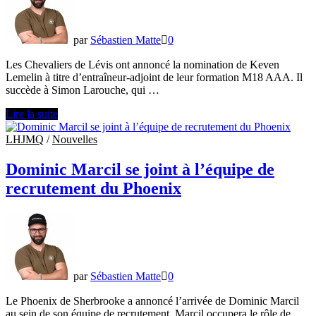
par
Sébastien Matte
0
Les Chevaliers de Lévis ont annoncé la nomination de Keven
Lemelin à titre d’entraîneur-adjoint de leur formation M18 AAA. Il
succède à Simon Larouche, qui …
Keven
Lire la suite
Lemelin
se
LHJMQ
/
Nouvelles
joint
aux
Dominic Marcil se joint à l’équipe de
Chevaliers
recrutement du Phoenix
de
Lévis
par
Sébastien Matte
0
Le Phoenix de Sherbrooke a annoncé l’arrivée de Dominic Marcil
au sein de son équipe de recrutement. Marcil occupera le rôle de