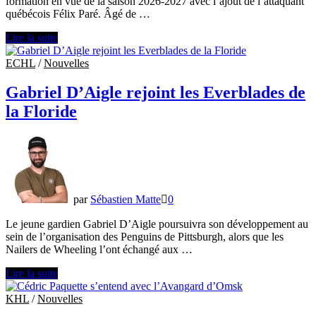
formation en vue de la saison 2026-2027 avec l’ajout de l’attaquant
québécois Félix Paré. Âgé de …
Félix
Lire la suite
Paré
se
ECHL
/
Nouvelles
joint
aux
Gabriel D’Aigle rejoint les Everblades de
Lions
la Floride
de
Trois-
Rivières
par
Sébastien Matte
0
Le jeune gardien Gabriel D’Aigle poursuivra son développement au
sein de l’organisation des Penguins de Pittsburgh, alors que les
Nailers de Wheeling l’ont échangé aux …
Gabriel
Lire la suite
D’Aigle
rejoint
KHL
/
Nouvelles
les