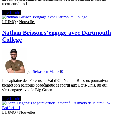
recruteur dans la …
Dominic
Lire la suite
Marcil
se
LHJMQ
/
Nouvelles
joint
à
Nathan Brisson s’engage avec Dartmouth
l’équipe
College
de
recrutement
du
Phoenix
par
Sébastien Matte
0
Le capitaine des Foreurs de Val-d’Or, Nathan Brisson, poursuivra
bientôt son parcours académique et sportif aux États-Unis, lui qui
s’est engagé avec le Big Green …
Nathan
Lire la suite
Brisson
s’engage
avec
LHJMQ
/
Nouvelles