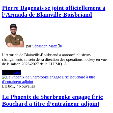
Dartmouth
College
Pierre Dagenais se joint officiellement à
l’Armada de Blainville-Boisbriand
par
Sébastien Matte
0
L’Armada de Blainville-Boisbriand a annoncé plusieurs
changements au sein de sa direction des opérations hockey en vue
de la saison 2026-2027 de la LHJMQ. À …
Pierre
Lire la suite
Dagenais
se
joint
LHJMQ
/
Nouvelles
officiellement
à
Le Phoenix de Sherbrooke engage Éric
l’Armada
Bouchard à titre d’entraîneur adjoint
de
Blainville-