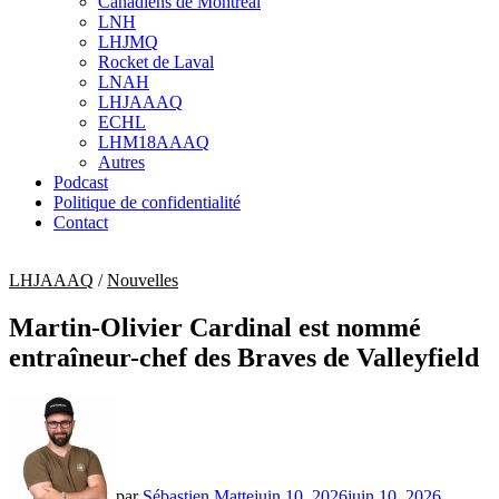
Canadiens de Montréal
sub
LNH
menu
LHJMQ
Rocket de Laval
LNAH
LHJAAAQ
ECHL
LHM18AAAQ
Autres
Podcast
Politique de confidentialité
Contact
LHJAAAQ
/
Nouvelles
Martin-Olivier Cardinal est nommé
entraîneur-chef des Braves de Valleyfield
par
Sébastien Matte
juin 10, 2026
juin 10, 2026