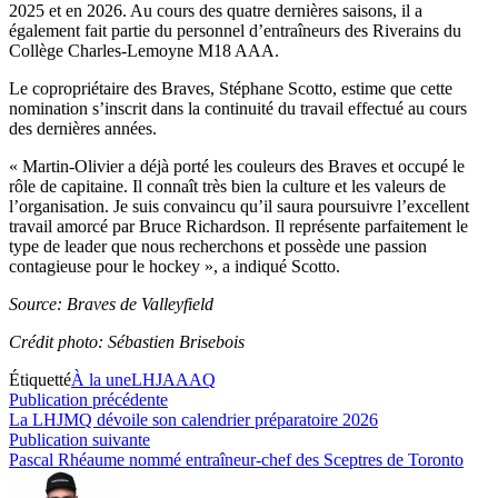
2025 et en 2026. Au cours des quatre dernières saisons, il a
également fait partie du personnel d’entraîneurs des Riverains du
Collège Charles-Lemoyne M18 AAA.
Le copropriétaire des Braves, Stéphane Scotto, estime que cette
nomination s’inscrit dans la continuité du travail effectué au cours
des dernières années.
« Martin-Olivier a déjà porté les couleurs des Braves et occupé le
rôle de capitaine. Il connaît très bien la culture et les valeurs de
l’organisation. Je suis convaincu qu’il saura poursuivre l’excellent
travail amorcé par Bruce Richardson. Il représente parfaitement le
type de leader que nous recherchons et possède une passion
contagieuse pour le hockey », a indiqué Scotto.
Source: Braves de Valleyfield
Crédit photo: Sébastien Brisebois
Étiquetté
À la une
LHJAAAQ
Navigation
Publication
Publication précédente
précédente :
La LHJMQ dévoile son calendrier préparatoire 2026
de
Publication
Publication suivante
l’article
suivante :
Pascal Rhéaume nommé entraîneur-chef des Sceptres de Toronto